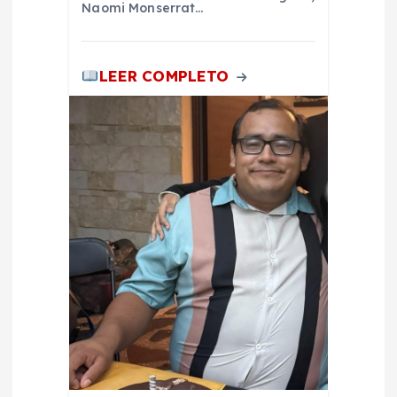
s
Naomi Monserrat…
LEER COMPLETO