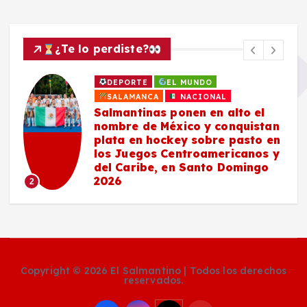
¿Te lo perdiste?
DEPORTE
EL MUNDO
SALAMANCA
NACIONAL
Salmantinas ponen en alto el
nombre de México y conquistan
plata en hockey sobre pasto en
los Juegos Centroamericanos y
del Caribe, en Santo Domingo
2026
2
Copyright © 2026 El Salmantino | Todos los derechos
reservados.