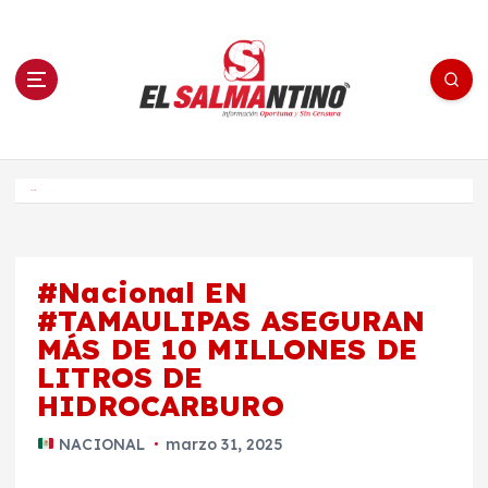
S
a
l
t
a
r
a
l
c
o
El Salmantino - medios/noticias/editorial
n
t
e
Inicio
n
i
d
o
#Nacional EN
#TAMAULIPAS ASEGURAN
MÁS DE 10 MILLONES DE
LITROS DE
HIDROCARBURO
NACIONAL
marzo 31, 2025