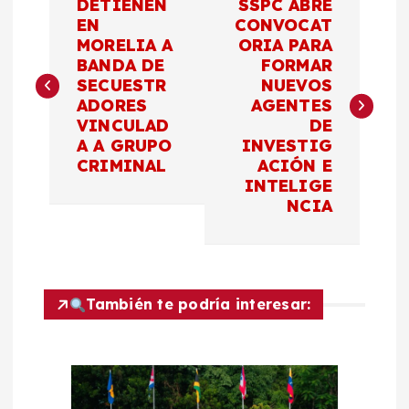
DETIENEN
SSPC ABRE
a
EN
CONVOCAT
MORELIA A
ORIA PARA
BANDA DE
FORMAR
v
SECUESTR
NUEVOS
ADORES
AGENTES
e
VINCULAD
DE
A A GRUPO
INVESTIG
g
CRIMINAL
ACIÓN E
INTELIGE
a
NCIA
c
i
También te podría interesar:
ó
n