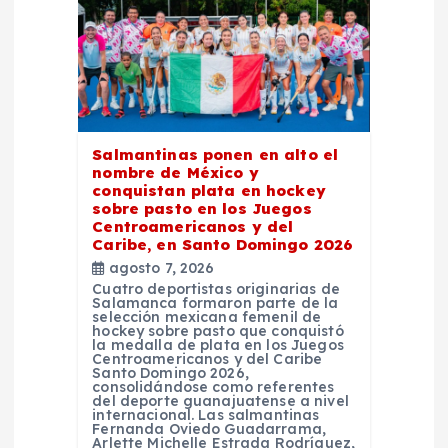
d
e
e
Salmantinas ponen en alto el
n
nombre de México y
conquistan plata en hockey
sobre pasto en los Juegos
t
Centroamericanos y del
Caribe, en Santo Domingo 2026
r
agosto 7, 2026
Cuatro deportistas originarias de
Salamanca formaron parte de la
a
selección mexicana femenil de
hockey sobre pasto que conquistó
la medalla de plata en los Juegos
d
Centroamericanos y del Caribe
Santo Domingo 2026,
consolidándose como referentes
del deporte guanajuatense a nivel
a
internacional. Las salmantinas
Fernanda Oviedo Guadarrama,
Arlette Michelle Estrada Rodríguez,