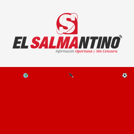
El Salmantino - medios/noticias/editorial
NAL
EL MUNDO
EDITORIALES
D