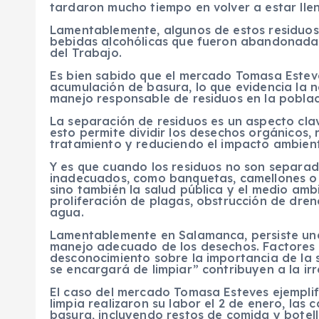
tardaron mucho tiempo en volver a estar lle
Lamentablemente, algunos de estos residuos 
bebidas alcohólicas que fueron abandonadas
del Trabajo.
Es bien sabido que el mercado Tomasa Esteve
acumulación de basura, lo que evidencia la n
manejo responsable de residuos en la poblac
La separación de residuos es un aspecto cla
esto permite dividir los desechos orgánicos, r
tratamiento y reduciendo el impacto ambient
Y es que cuando los residuos no son separad
inadecuados, como banquetas, camellones o d
sino también la salud pública y el medio am
proliferación de plagas, obstrucción de dren
agua.
Lamentablemente en Salamanca, persiste una
manejo adecuado de los desechos. Factores 
desconocimiento sobre la importancia de la 
se encargará de limpiar” contribuyen a la ir
El caso del mercado Tomasa Esteves ejemplif
limpia realizaron su labor el 2 de enero, las
basura, incluyendo restos de comida y botel