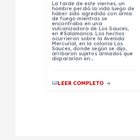
e
La tarde de este viernes, un
hombre perdió la vida luego de
haber sido agredido con arma
de fuego mientras se
e
encontraba en una
vulcanizadora de Los Sauces,
en #Salamanca. Los hechos
n
ocurrieron sobre la Avenida
Mercurial, en la colonia Los
Sauces, donde según se dijo,
arribaron sujetos armados que
t
dispararían en…
r
LEER COMPLETO
a
d
a