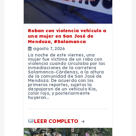
e
n
Roban con violencia vehículo a
t
una mujer en San José de
Mendoza, #Salamanca
agosto 7, 2026
r
La noche de este viernes, una
mujer fue víctima de un robo con
violencia cuando circulaba por las
a
inmediaciones de la carretera
Salamanca-Cárdenas, a la altura
de la comunidad de San José de
d
Mendoza. De acuerdo con los
primeros reportes, sujetos la
despojaron de un vehículo Kia,
color rojo, y posteriormente
a
huyeron…
s
LEER COMPLETO