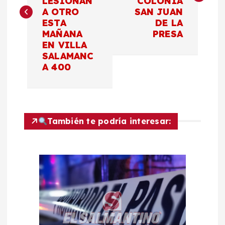
LESIONAN
COLONIA
A OTRO
SAN JUAN
e
ESTA
DE LA
MAÑANA
PRESA
g
EN VILLA
SALAMANC
a
A 400
c
i
También te podría interesar:
ó
n
d
e