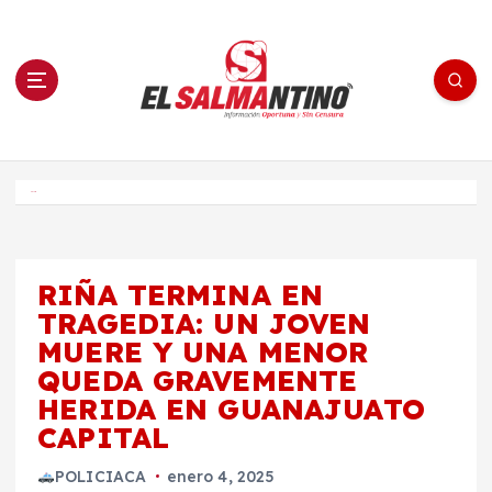
S
a
l
t
a
r
a
l
c
o
El Salmantino - medios/noticias/editorial
n
t
e
Inicio
n
i
d
o
RIÑA TERMINA EN
TRAGEDIA: UN JOVEN
MUERE Y UNA MENOR
QUEDA GRAVEMENTE
HERIDA EN GUANAJUATO
CAPITAL
POLICIACA
enero 4, 2025