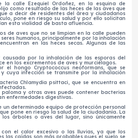
 la calle Ezequiel Ordoñez, en la esquina de
olijo como resultado de las heces de las aves que
 que a decir de residentes del área y ciudadanos
culo, pone en riesgo su salud y por ello solicitan
an esta vialidad de basta afluencia.
hos de aves que no se limpian en la calle pueden
seres humanos, principalmente por la inhalación
encuentran en las heces secas. Algunas de las
r causada por la inhalación de las esporas del
e en los excrementos de aves y murciélagos.
or el hongo Cryptococcus neoformans, que se
y cuya infección se transmite por la inhalación
bacteria Chlamydia psittaci, que se encuentra en
nfectadas.
de paloma y otras aves puede contener bacterias
san enfermedades digestivas.
de un determinado equipo de protección personal
que pone en riesgo la salud de la ciudadanía. La
 los árboles o aves del lugar, sino únicamente
con el calor excesivo o las lluvias, ya que los
es las caídas son más probables pues el suelo se