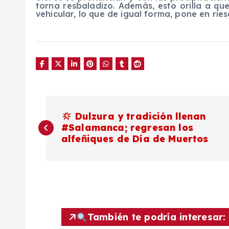
torna resbaladizo. Además, esto orilla a q
vehicular, lo que de igual forma, pone en rie
N
Dulzura y tradición llenan
#Salamanca; regresan los
a
alfeñiques de Día de Muertos
v
e
g
También te podría interesar: