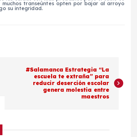
ue muchos transeúntes opten por bajar al arroyo
sgo su integridad.
#Salamanca Estrategia “La
escuela te extraña” para
reducir deserción escolar
genera molestia entre
maestros