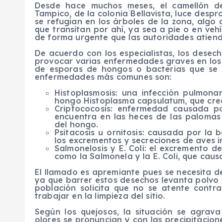
Desde hace muchos meses, el camellón de
Tampico, de la colonia Bellavista, luce despr
se refugian en los árboles de la zona, algo
que transitan por ahí, ya sea a pie o en vehí
de forma urgente que las autoridades atiend
De acuerdo con los especialistas, los desec
provocar varias enfermedades graves en los 
de esporas de hongos o bacterias que se 
enfermedades más comunes son:
Histoplasmosis: una infección pulmona
hongo Histoplasma capsulatum, que crec
Criptococosis: enfermedad causada p
encuentra en las heces de las palomas 
del hongo.
Psitacosis u ornitosis: causada por la 
los excrementos y secreciones de aves i
Salmonelosis y E. Coli: el excremento 
como la Salmonela y la E. Coli, que cau
El llamado es apremiante pues se necesita 
ya que barrer estos desechos levanta polvo 
población solicita que no se atente contra
trabajar en la limpieza del sitio.
Según los quejosos, la situación se agrava 
olores se pronuncian y con las precipitacion