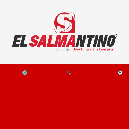
El Salmantino - medios/noticias/editorial
NAL
EL MUNDO
EDITORIALES
D