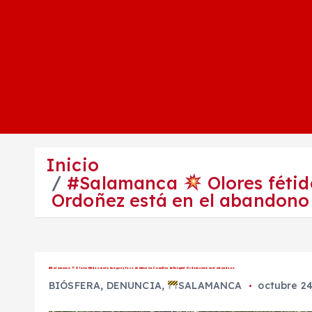
Inicio
#Salamanca
Olores fétid
Ordoñez está en el abandono
#Salamanca
Olores fétidos, mala imagen y foco de infección. Camellón de Ezequiel Ordoñez está en el abandono
BIÓSFERA
,
DENUNCIA
,
SALAMANCA
octubre 24