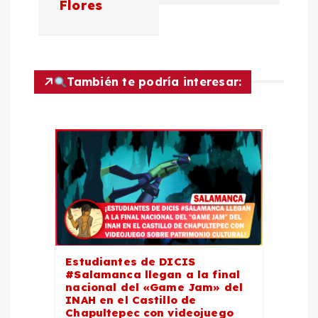
Flores
c
i
También te podría interesar:
ó
n
d
e
e
Estudiantes de DICIS
n
#Salamanca llegan a la final
nacional del «Game Jam» del
t
INAH en el Castillo de
Chapultepec con videojuego