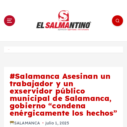
S
a
l
t
a
r
a
l
c
o
El Salmantino - medios/noticias/editorial
n
t
e
Inicio
n
i
d
o
#Salamanca Asesinan un
trabajador y un
exservidor público
municipal de Salamanca,
gobierno “condena
enérgicamente los hechos”
SALAMANCA
julio 1, 2025