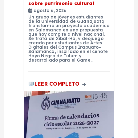
sobre patrimonio cultural
r
agosto 6, 2026
Un grupo de jóvenes estudiantes
a
de la Universidad de Guanajuato
transformó un proyecto académico
en Salamanca en una propuesta
que hoy compite a nivel nacional.
d
Se trata de Xibal-Ha, videojuego
creado por estudiantes de Artes
Digitales del Campus Irapuato–
a
Salamanca, inspirado en el cenote
Hoyo Negro de Tulum y
desarrollado para el Game…
s
LEER COMPLETO