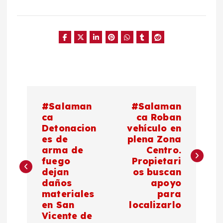
N
#Salaman
#Salaman
a
ca
ca Roban
Detonacion
vehículo en
es de
plena Zona
v
arma de
Centro.
fuego
Propietari
e
dejan
os buscan
daños
apoyo
g
materiales
para
en San
localizarlo
a
Vicente de