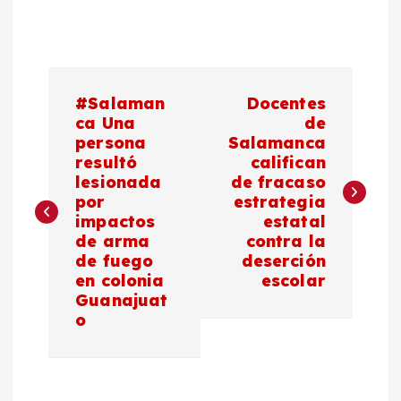
N
#Salaman
Docentes
a
ca Una
de
persona
Salamanca
resultó
califican
v
lesionada
de fracaso
por
estrategia
e
impactos
estatal
de arma
contra la
g
de fuego
deserción
en colonia
escolar
a
Guanajuat
o
c
i