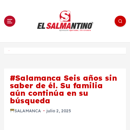
S
a
l
t
a
r
a
l
c
o
El Salmantino - medios/noticias/editorial
n
t
e
Inicio
n
i
d
o
#Salamanca Seis años sin
saber de él. Su familia
aún continúa en su
búsqueda
SALAMANCA
julio 2, 2025