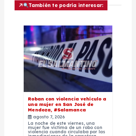
También te podría interesar:
ó
n
d
e
e
n
t
Roban con violencia vehículo a
una mujer en San José de
Mendoza, #Salamanca
r
agosto 7, 2026
La noche de este viernes, una
a
mujer fue víctima de un robo con
violencia cuando circulaba por las
inmediaciones de la carretera