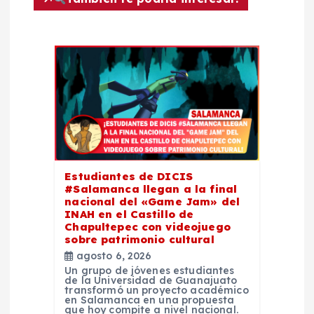
ó
n
d
e
e
Estudiantes de DICIS
#Salamanca llegan a la final
n
nacional del «Game Jam» del
INAH en el Castillo de
t
Chapultepec con videojuego
sobre patrimonio cultural
agosto 6, 2026
r
Un grupo de jóvenes estudiantes
de la Universidad de Guanajuato
transformó un proyecto académico
a
en Salamanca en una propuesta
que hoy compite a nivel nacional.