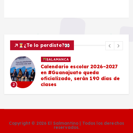
¿Te lo perdiste?
SALAMANCA
6–2027
Maestro salmantino, delegad
de la SEP en Guanajuato,
días de
anuncia nuevos bachilleratos
becas y pase directo a
universidades
3
Copyright © 2026 El Salmantino | Todos los derechos
reservados.