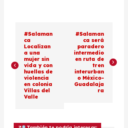
N
#Salaman
#Salaman
a
ca
ca será
Localizan
paradero
a una
intermedio
v
mujer sin
en ruta de
vida y con
tren
e
huellas de
interurban
violencia
o México-
g
en colonia
Guadalaja
Villas del
ra
a
Valle
c
i
También te podría interesar: