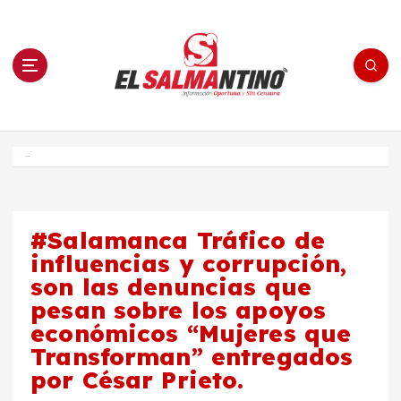
S
a
l
t
a
r
a
l
c
o
El Salmantino - medios/noticias/editorial
n
t
e
Inicio
n
i
d
o
#Salamanca Tráfico de
influencias y corrupción,
son las denuncias que
pesan sobre los apoyos
económicos “Mujeres que
Transforman” entregados
por César Prieto.