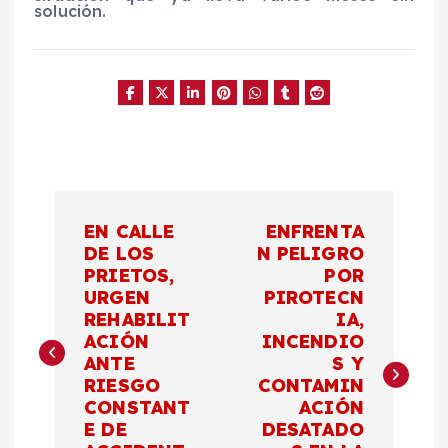
solución.
N
EN CALLE
ENFRENTA
a
DE LOS
N PELIGRO
PRIETOS,
POR
URGEN
PIROTECN
v
REHABILIT
IA,
ACIÓN
INCENDIO
e
ANTE
S Y
RIESGO
CONTAMIN
g
CONSTANT
ACIÓN
E DE
DESATADO