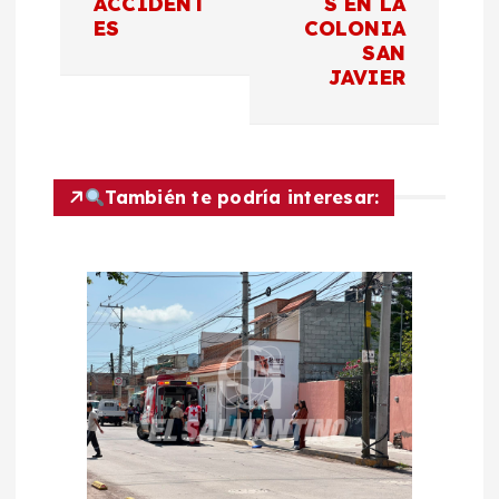
a
ACCIDENT
S EN LA
ES
COLONIA
c
SAN
JAVIER
i
ó
También te podría interesar:
n
d
e
e
n