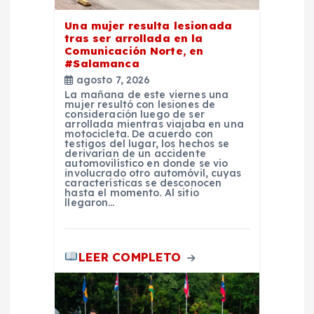
t
Una mujer resulta lesionada
r
tras ser arrollada en la
Comunicación Norte, en
a
#Salamanca
agosto 7, 2026
d
La mañana de este viernes una
mujer resultó con lesiones de
consideración luego de ser
arrollada mientras viajaba en una
a
motocicleta. De acuerdo con
testigos del lugar, los hechos se
derivarían de un accidente
s
automovilístico en donde se vio
involucrado otro automóvil, cuyas
características se desconocen
hasta el momento. Al sitio
llegaron…
LEER COMPLETO