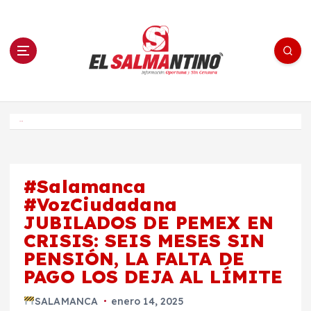
S
a
l
t
a
r
a
l
c
o
El Salmantino - medios/noticias/editorial
n
t
e
Inicio
n
i
d
o
#Salamanca
#VozCiudadana
JUBILADOS DE PEMEX EN
CRISIS: SEIS MESES SIN
PENSIÓN, LA FALTA DE
PAGO LOS DEJA AL LÍMITE
SALAMANCA
enero 14, 2025