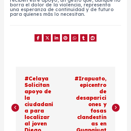
reciben este apoyo, un gesto que, aunque no
borra el dolor de la violencia, representa
una esperanza de continuidad y de futuro
para quienes más lo necesitan.
N
#Celaya
#Irapuato,
a
Solicitan
epicentro
apoyo de
de
la
desaparici
v
ciudadaní
ones y
a para
fosas
e
localizar
clandestin
al joven
as en
g
Diego
Guanajuat