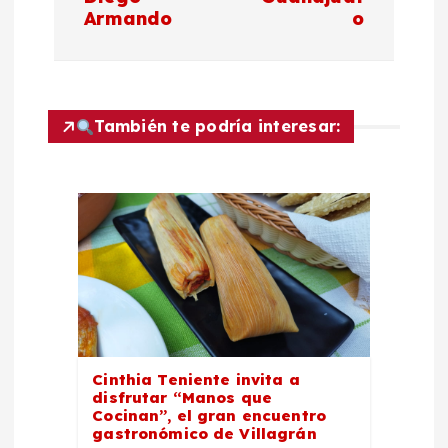
Armando
o
a
c
También te podría interesar:
i
ó
n
d
e
e
Cinthia Teniente invita a
disfrutar “Manos que
Cocinan”, el gran encuentro
n
gastronómico de Villagrán