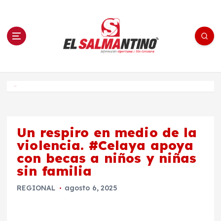
S
a
l
t
a
r
a
l
c
o
El Salmantino - medios/noticias/editorial
n
t
e
Inicio
n
i
d
o
Un respiro en medio de la
violencia. #Celaya apoya
con becas a niños y niñas
sin familia
REGIONAL
agosto 6, 2025