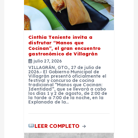
e
n
Cinthia Teniente invita a
t
disfrutar “Manos que
Cocinan”, el gran encuentro
gastronómico de Villagrán
r
julio 27, 2026
VILLAGRÁN, GTO., 27 de julio de
a
2026.- El Gobierno Municipal de
Villagrán presentó oficialmente el
festival y concurso de cocina
d
tradicional “Manos que Cocinan:
Identidad”, que se llevará a cabo
los días 1 y 2 de agosto, de 2:00 de
la tarde a 7:00 de la noche, en la
a
Explanada de la…
s
LEER COMPLETO