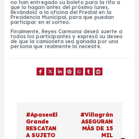
no han entregado su boleto para la rifa a
que lo hagan antes del próximo lunes,
llevándolo a la oficina del Predial en la
Presidencia Municipal, para que puedan
participar en el sorteo.
Finalmente, Reyes Carmona deseó suerte a
todos los participantes y expresó su deseo
de que la camioneta sea ganada por una
persona que realmente la necesite.
N
#ApaseoEl
#Villagrán
a
Grande
ASEGURAN
RESCATAN
MÁS DE 15
A SUJETO
MIL