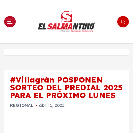
S
a
l
t
a
r
a
l
c
o
El Salmantino - medios/noticias/editorial
n
t
e
Inicio
n
i
d
o
#Villagrán POSPONEN
SORTEO DEL PREDIAL 2025
PARA EL PRÓXIMO LUNES
REGIONAL
abril 1, 2025