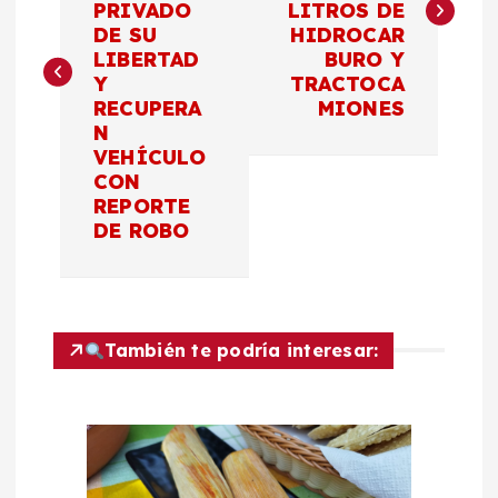
v
PRIVADO
LITROS DE
DE SU
HIDROCAR
e
LIBERTAD
BURO Y
Y
TRACTOCA
g
RECUPERA
MIONES
N
a
VEHÍCULO
CON
c
REPORTE
DE ROBO
i
ó
También te podría interesar:
n
d
e