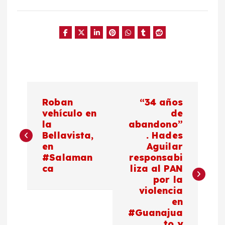
N
Roban
“34 años
a
vehículo en
de
la
abandono”
Bellavista,
. Hades
v
en
Aguilar
#Salaman
responsabi
e
ca
liza al PAN
por la
g
violencia
en
a
#Guanajua
to y