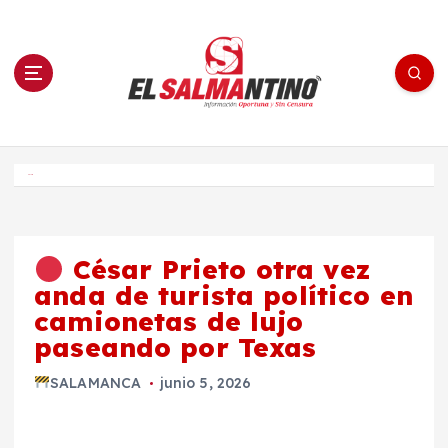
S
a
l
t
a
r
a
l
c
o
El Salmantino - medios/noticias/editorial
n
t
e
Inicio
n
i
d
o
César Prieto otra vez
anda de turista político en
camionetas de lujo
paseando por Texas
SALAMANCA
junio 5, 2026