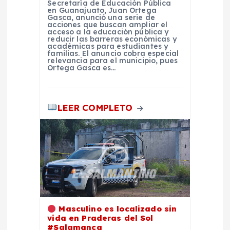
r
Secretaría de Educación Pública
en Guanajuato, Juan Ortega
Gasca, anunció una serie de
a
acciones que buscan ampliar el
acceso a la educación pública y
reducir las barreras económicas y
académicas para estudiantes y
d
familias. El anuncio cobra especial
relevancia para el municipio, pues
Ortega Gasca es…
a
s
LEER COMPLETO
Masculino es localizado sin
vida en Praderas del Sol
#Salamanca