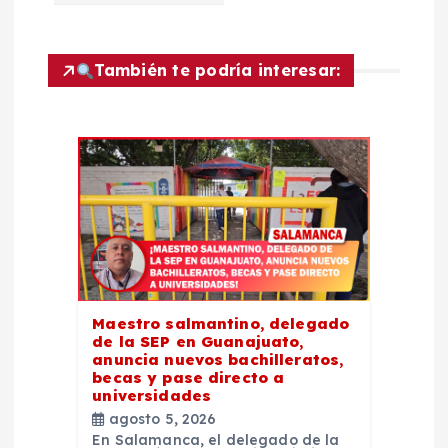
c
i
También te podría interesar:
ó
n
d
e
e
Maestro salmantino, delegado
de la SEP en Guanajuato,
n
anuncia nuevos bachilleratos,
becas y pase directo a
t
universidades
agosto 5, 2026
En Salamanca, el delegado de la