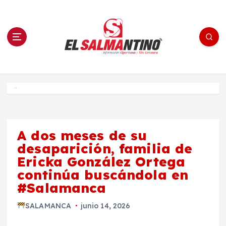
S
a
l
t
a
r
a
l
c
o
El Salmantino - medios/noticias/editorial
n
t
e
Inicio
n
i
d
o
A dos meses de su
desaparición, familia de
Ericka González Ortega
continúa buscándola en
#Salamanca
SALAMANCA
junio 14, 2026