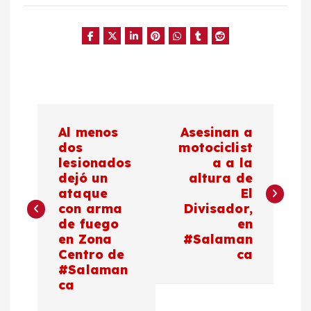
N
Al menos
Asesinan a
a
dos
motociclist
lesionados
a a la
dejó un
altura de
v
ataque
El
con arma
Divisador,
e
de fuego
en
en Zona
#Salaman
g
Centro de
ca
#Salaman
a
ca