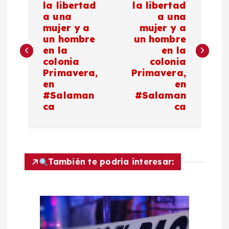
a
la libertad
la libertad
a una
a una
mujer y a
mujer y a
v
un hombre
un hombre
en la
en la
e
colonia
colonia
Primavera,
Primavera,
g
en
en
#Salaman
#Salaman
a
ca
ca
c
i
También te podría interesar:
ó
n