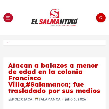
S
a
l
t
a
r
a
l
c
o
El Salmantino - medios/noticias/editorial
n
t
e
Inicio
n
i
d
o
Atacan a balazos a menor
de edad en la colonia
Francisco
Villa,#Salamanca; fue
trasladado por sus medios
POLICIACA
,
SALAMANCA
julio 6, 2026