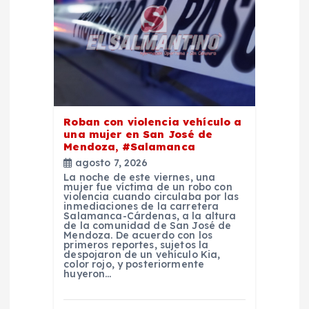
d
e
e
n
Roban con violencia vehículo a
t
una mujer en San José de
Mendoza, #Salamanca
agosto 7, 2026
r
La noche de este viernes, una
mujer fue víctima de un robo con
violencia cuando circulaba por las
a
inmediaciones de la carretera
Salamanca-Cárdenas, a la altura
de la comunidad de San José de
d
Mendoza. De acuerdo con los
primeros reportes, sujetos la
despojaron de un vehículo Kia,
color rojo, y posteriormente
a
huyeron…