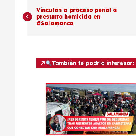
N
Vinculan a proceso penal a
presunto homicida en
a
#Salamanca
v
e
También te podría interesar:
g
a
c
i