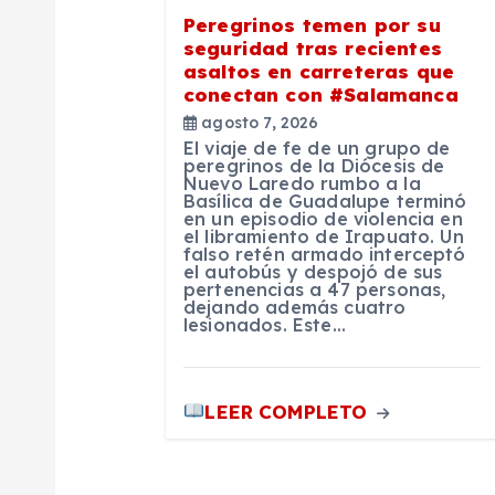
ó
Peregrinos temen por su
seguridad tras recientes
n
asaltos en carreteras que
conectan con #Salamanca
agosto 7, 2026
d
El viaje de fe de un grupo de
peregrinos de la Diócesis de
Nuevo Laredo rumbo a la
e
Basílica de Guadalupe terminó
en un episodio de violencia en
el libramiento de Irapuato. Un
e
falso retén armado interceptó
el autobús y despojó de sus
pertenencias a 47 personas,
dejando además cuatro
n
lesionados. Este…
t
LEER COMPLETO
r