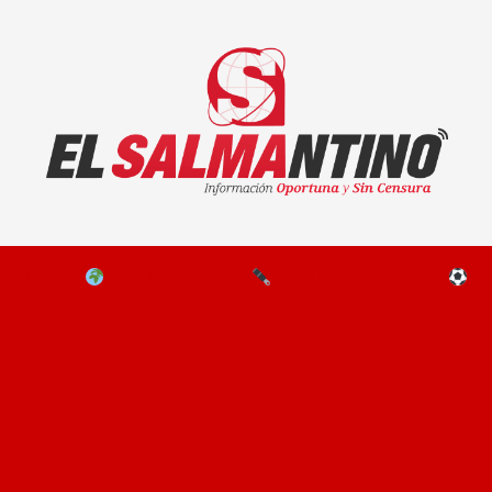
El Salmantino - medios/noticias/editorial
NAL
EL MUNDO
EDITORIALES
D