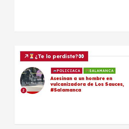
a
d
a
s
¿Te lo perdiste?
POLICIACA
SALAMANCA
Asesinan a un hombre en
vulcanizadora de Los Sauces,
#Salamanca
2