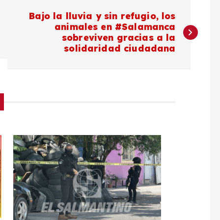
Bajo la lluvia y sin refugio, los
animales en #Salamanca
sobreviven gracias a la
solidaridad ciudadana