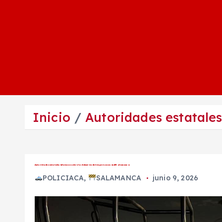
Inicio
Autoridades estatale
Autoridades estatales informan sobre la detención de tres personas en #Salamanca
POLICIACA
,
SALAMANCA
junio 9, 2026