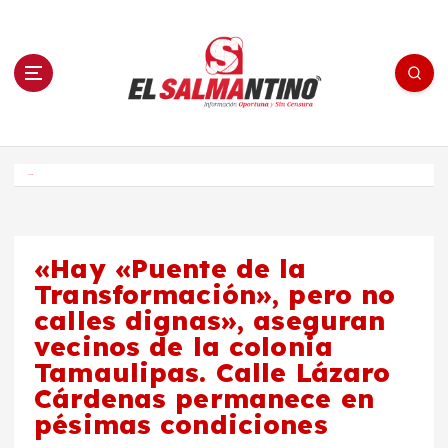
S
a
l
t
a
r
a
l
c
o
El Salmantino - medios/noticias/editorial
n
t
e
Inicio
n
i
d
o
«Hay «Puente de la
Transformación», pero no
calles dignas», aseguran
vecinos de la colonia
Tamaulipas. Calle Lázaro
Cárdenas permanece en
pésimas condiciones