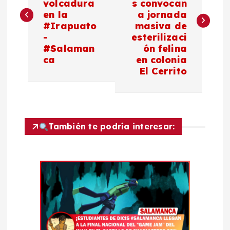
volcadura
s convocan
v
en la
a jornada
#Irapuato
masiva de
e
-
esterilizaci
#Salaman
ón felina
g
ca
en colonia
El Cerrito
a
c
También te podría interesar:
i
ó
n
d