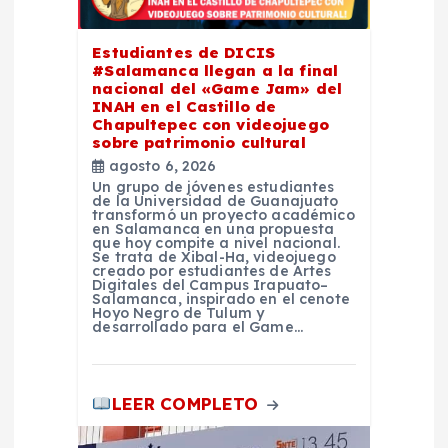
e
e
Estudiantes de DICIS
#Salamanca llegan a la final
nacional del «Game Jam» del
n
INAH en el Castillo de
Chapultepec con videojuego
sobre patrimonio cultural
t
agosto 6, 2026
Un grupo de jóvenes estudiantes
r
de la Universidad de Guanajuato
transformó un proyecto académico
en Salamanca en una propuesta
que hoy compite a nivel nacional.
a
Se trata de Xibal-Ha, videojuego
creado por estudiantes de Artes
Digitales del Campus Irapuato–
d
Salamanca, inspirado en el cenote
Hoyo Negro de Tulum y
desarrollado para el Game…
a
s
LEER COMPLETO