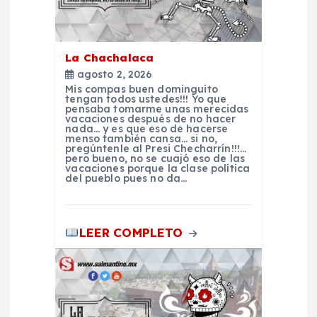
ó
n
La Chachalaca
agosto 2, 2026
d
Mis compas buen dominguito
tengan todos ustedes!!! Yo que
pensaba tomarme unas merecidas
e
vacaciones después de no hacer
nada… y es que eso de hacerse
menso también cansa… si no,
pregúntenle al Presi Checharrín!!!…
e
pero bueno, no se cuajó eso de las
vacaciones porque la clase política
del pueblo pues no da…
n
t
LEER COMPLETO
r
a