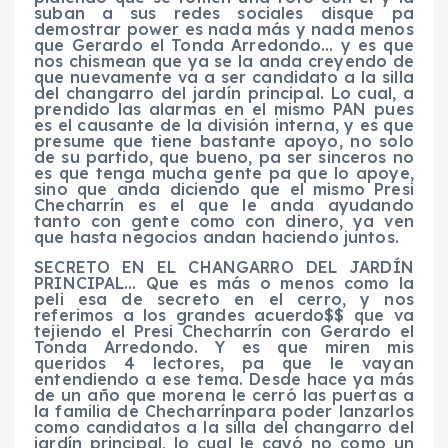
suban a sus redes sociales disque
pa
demostrar
power
es nada más y nada menos
que Gerardo el Tonda Arredondo… y es que
nos chismean que ya se la anda creyendo de
que nuevamente va a ser candidato a la silla
del changarro del jardín principal. Lo cual, a
prendido las alarmas en el mismo PAN pues
es el causante de la división interna, y es que
presume que tiene bastante apoyo, no solo
de su partido, que bueno,
pa
ser sinceros no
es que tenga mucha gente
pa
que lo apoye,
sino que anda diciendo que el mismo Presi
Checharrín
es el que le anda ayudando
tanto con gente como con dinero, ya ven
que hasta negocios andan haciendo juntos.
SECRETO EN
EL CHANGARRO DEL JARDÍN
PRINCIPAL
… Que es más o menos como la
peli esa de secreto en el cerro, y nos
referimos a los
grandes acuerdo
$$ que va
tejiendo el Presi
Checharrín
con Gerardo el
Tonda Arredondo. Y es que miren mis
queridos 4 lectores,
pa
que le vayan
entendiendo a ese tema. Desde hace ya más
de un año que morena le cerró las puertas a
la familia de
Checharrín
para poder lanzarlos
como candidatos a la silla del changarro del
jardín principal, lo cual le cayó no como un