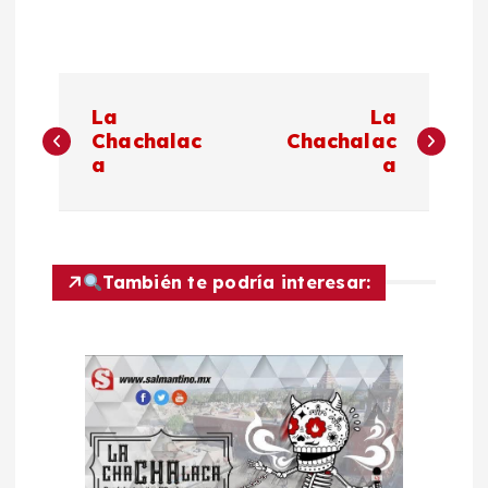
N
La
La
a
Chachalac
Chachalac
a
a
v
e
También te podría interesar:
g
a
c
i