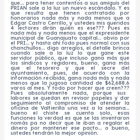
que… para tener contentos a sus amiguis del
PRIAN
sale a la luz un nuevo escándalo.
Y es
que resulta que tienen contratado por
honorarios nada más y nada menos que a
Edgar Castro Cerrillo, y ustedes mis queridos
4 lectores dirán quién es ese???
Pues es
nada más y nada menos que el expresidente
municipal de Guanajuato capital… obvio por
el PRI… y hasta ahí todo pues normal con sus
chanchullos… digo arreglos, el detalle brinca
cuando sale a la luz lo que gane este
servidor público, que incluso gana más que
los síndicos y regidores, bueno, gana más
que el tesorero y que el secre del
ayuntamiento, pues, de acuerdo con la
información recibida, gana nada más y nada
menos que
la jugosa cantidad de $62,688.6
varos
al mes.
Y todo por hacer que creen???
Pues absolutamente nada, porque sus
labores se quedan en revisar papeles
y
dar
seguimiento al compromiso
de atender la
oficina de
Valtierilla
una vez a la semana…
bueno el chiste se cuenta solo, esas
funciones la verdad es que se las inventaron
nomás
pa
no decir que le iban a regalar el
dinero por mantener ese pacto… o bueno,
ustedes tendrán la mejor opinión.