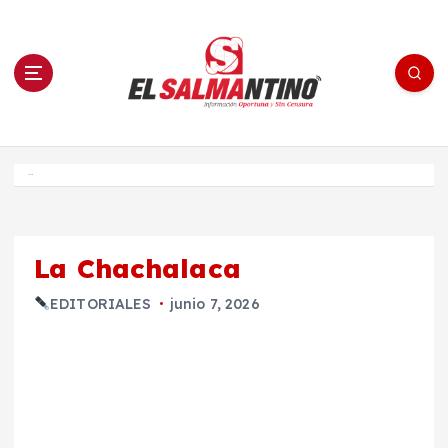
S
a
l
t
a
r
a
l
c
o
El Salmantino - medios/noticias/editorial
n
t
e
Inicio
n
i
d
o
La Chachalaca
EDITORIALES
junio 7, 2026