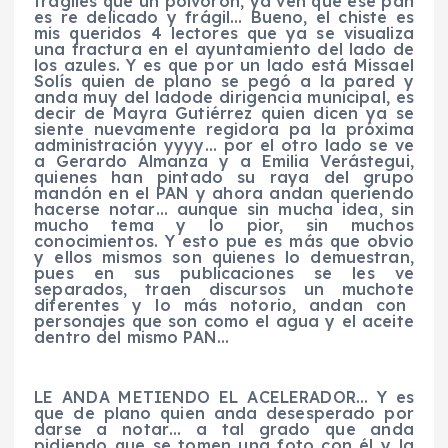
frágiles que un polvorón, ya ven que ese pan
es re delicado y frágil… Bueno, el chiste es
mis queridos 4 lectores que ya se visualiza
una fractura en el ayuntamiento del lado de
los azules. Y es que por un lado está Missael
Solís quien de plano se pegó a la pared y
anda muy
del
lado
de
dirigencia municipal
, es
decir de Mayra Gutiérrez quien dicen ya se
siente nuevamente regidora
pa
la próxima
administración
yyyy
…
por el otro lado se ve
a Gerardo Almanza y a Emilia Verástegui,
quienes han pintado su raya del grupo
mandón en el PAN y ahora andan queriendo
hacerse notar… aunque sin mucha idea
, sin
mucho tema y lo
pior
, sin muchos
conocimientos
. Y esto pue es más que obvio
y ellos mismos son quienes lo demuestran,
pues en sus publicaciones se les ve
separados, traen discursos un
muchote
diferentes y lo más notorio, andan con
personajes que son como el agua y el aceite
dentro del mismo PAN…
LE ANDA METIENDO EL ACELERADOR… Y es
que de plano quien anda desesperado por
darse a notar… a tal grado que anda
pidiendo que se tomen una foto con él y la