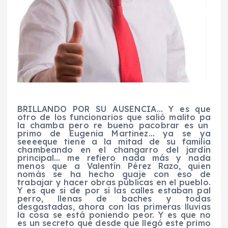
BRILLANDO POR SU AUSENCIA… Y es que
otro de los funcionarios que salió malito
pa
la chamba pero
re bueno
pa
cobrar
es un
primo de Eugenia
Martinez
… ya se ya
seeee
que tiene a la mitad de
su
familia
chambeando en el changarro del jardín
principal… me refiero nada más y nada
menos que a Valentín Pérez Razo, quien
nomás se ha hecho guaje con eso de
trabajar y hacer obras públicas en el pueblo.
Y es
que
si de por sí las calles estaban pal
perro, llenas de baches y todas
desgastadas, ahora con las primeras lluvias
la cosa se está poniendo peor. Y es que no
es un secreto que desde que llegó este primo