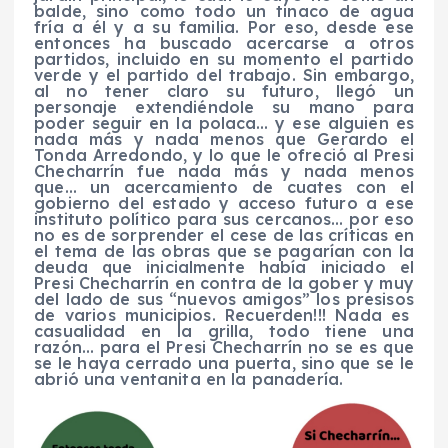
balde, sino como todo un tinaco de agua
fría a él y a su familia. Por eso, desde ese
entonces ha buscado acercarse a otros
partidos, incluido en su momento el partido
verde y el partido del trabajo. Sin embargo,
al no tener claro su futuro, llegó un
personaje extendiéndole su mano para
poder seguir en la polaca… y ese alguien es
nada más y nada menos que Gerardo el
Tonda Arredondo, y lo que le ofreció al Presi
Checharrín
fue nada más y nada menos
que…
un acercamiento de cuates con el
gobierno del estado y acceso futuro a ese
instituto político para sus cercanos… por eso
no es de sorprender el cese de las críticas en
el tema de las obras que se pagarían con la
deuda que inicialmente había iniciado el
Presi
Checharrín
en contra de la
gober
y muy
del lado de sus “nuevos amigos” los
presisos
de varios municipios.
Recuerden!!!
Nada es
casualidad en la grilla, todo tiene una
razón… para el Presi
Checharrín
no se es que
se le haya cerrado una puerta, sino que se le
abrió una ventanita en la panadería.