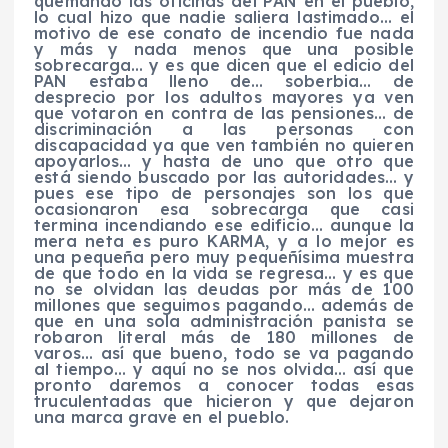
quemando las oficinas del PAN en el pueblo,
lo cual hizo que nadie saliera lastimado… el
motivo de ese conato de incendio fue nada
y más y nada menos que una posible
sobrecarga… y es que dicen que el
edicio
del
PAN estaba lleno de… soberbia… de
desprecio por los adultos mayores ya ven
que votaron en contra de las pensiones… de
discriminación a las personas con
discapacidad ya que ven también no quieren
apoyarlos… y hasta de uno que otro que
está siendo buscado por las autoridades… y
pues ese tipo de personajes son los que
ocasionaron esa sobrecarga que casi
termina incendiando ese edificio… aunque la
mera neta es puro KARMA, y a lo mejor es
una pequeña pero muy pequeñísima muestra
de que todo en la vida se regresa… y es que
no se olvidan las deudas por más de 100
millones que seguimos pagando… además de
que en una sola administración panista se
robaron literal más de 180 millones de
varos
…
así que bueno, todo se va pagando
al tiempo… y aquí no se nos olvida… así que
pronto daremos a conocer todas esas
truculentadas
que hicieron y que dejaron
una marca grave en el pueblo.