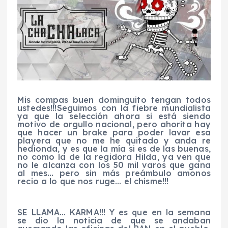
Mis compas buen dominguito tengan todos
ustedes!!!
Seguimos con la fiebre mundialista
ya que la selección ahora si está siendo
motivo de orgullo nacional, pero ahorita hay
que hacer un
brake
para poder lavar esa
playera que no me he quitado y anda re
hedionda, y es que la mía si es de las buenas,
no como la de la regidora Hilda, ya ven que
no le alcanza con los 50 mil
varos
que gana
al mes… pero sin más preámbulo
amonos
recio a lo que nos ruge… el chisme!!!
SE LLAMA… KARMA!!!
Y es que en la semana
se dio la noticia de que se andaban