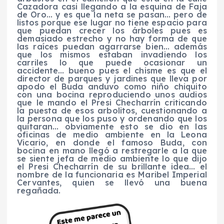
Cazadora casi llegando a la esquina de Faja
de Oro… y es que la neta se pasan… pero de
listos porque ese lugar no tiene espacio para
que puedan crecer los árboles pues es
demasiado estrecho y no hay forma de que
las raíces puedan agarrarse bien… además
que los mismos estaban invadiendo los
carriles lo que puede ocasionar un
accidente… bueno pues el chisme es que el
director de parques y jardines que lleva por
apodo el Buda anduvo como niño chiquito
con una bocina reproduciendo unos audios
que le mando el Presi
Checharrín
criticando
la puesta de esos arbolitos, cuestionando a
la persona que los puso y ordenando que los
quitaran… obviamente esto se dio en las
oficinas
de medio ambiente en la Leona
Vicario, en donde el famoso Buda, con
bocina en mano llegó a restregarle a la que
se siente jefa de medio ambiente lo que dijo
el Presi
Checharrín
de su brillante idea… el
nombre de la funcionaria es Maribel Imperial
Cervantes, quien se llevó una buena
regañada.