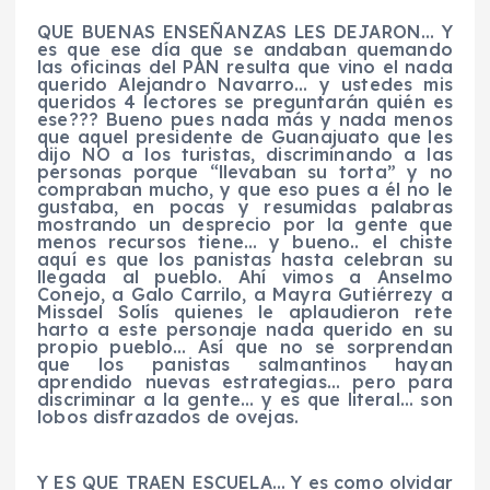
QUE BUENAS ENSEÑANZAS LES DEJARON…
Y
es que ese día que se andaban quemando
las oficinas del PAN resulta que vino el nada
querido Alejandro Navarro… y ustedes mis
queridos 4 lectores se preguntarán quién es
ese???
Bueno pues nada más y nada menos
que
aquel presidente de Guanajuato que les
dijo NO a los turistas, discriminando a las
personas porque “llevaban su torta” y no
compraban mucho, y que eso pues a él no le
gustaba, en pocas y resumidas palabras
mostrando un desprecio por la gente que
menos recursos tiene… y
bueno..
el chiste
aquí es que los panistas
hasta celebran su
llegada al pueblo. Ahí vimos a Anselmo
Conejo, a Galo Carrilo, a Mayra Gutiérrez
y
a
Missael Solís
quienes le aplaudieron rete
harto a este personaje nada querido en su
propio pueblo… Así que no se sorprendan
que los panistas salmantinos hayan
aprendido nuevas estrategias… pero para
discriminar a la gente… y es que literal… son
lobos disfrazados de ovejas.
Y ES QUE TRAEN ESCUELA… Y es como olvidar