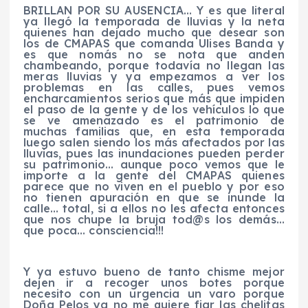
BRILLAN POR SU AUSENCIA… Y es que literal
ya llegó la temporada de lluvias y la neta
quienes han dejado mucho que desear son
los de
CMAPAS
que comanda Ulises Banda y
es que nomás no se nota que anden
chambeando, porque todavía no llegan las
meras lluvias y ya empezamos a ver los
problemas en las calles, pues vemos
encharcamientos serios que más que impiden
el paso de la gente y de los vehículos lo
que
se ve amenazado es el patrimonio de
muchas familias que, en esta temporada
luego salen siendo los más afectados por las
lluvias, pues las inundaciones pueden perder
su patrimonio… aunque poco vemos que le
importe a la gente del
CMAPAS
quienes
parece que no viven en el pueblo y por eso
no tienen apuración en que se inunde la
calle… total, si a ellos no les afecta entonces
que nos chupe la bruja
tod@s
los demás…
que poca… consciencia!!!
Y ya estuvo bueno de tanto chisme mejor
dejen ir a recoger unos botes porque
necesito con
un urgencia
un varo porque
Doña Pelos ya no me quiere fiar las chelitas