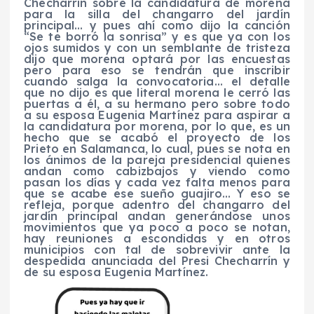
Checharrín
sobre la candidatura de morena
para la silla del changarro del jardín
principal… y pues ahí como dijo la canción
“Se te borró la sonrisa” y es que ya con los
ojos sumidos y con un semblante de tristeza
dijo que morena optará por las encuestas
pero para eso se tendrán que inscribir
cuando salga la convocatoria… el detalle
que no dijo es que literal morena le cerró las
puertas a él, a su hermano pero sobre todo
a su esposa Eugenia Martínez para aspirar a
la candidatura por morena, por lo que, es un
hecho que se acabó el proyecto de los
Prieto en Salamanca, lo cual, pues se nota en
los ánimos de la pareja presidencial quienes
andan como cabizbajos y viendo como
pasan los días y cada vez falta menos para
que se acabe ese sueño guajiro… Y eso se
refleja, porque adentro de
l changarro del
jardín principal andan generándose unos
movimientos que ya poco a poco se notan,
hay reuniones a escondidas y en otros
municipios con tal de sobrevivir ante la
despedida anunciada del Presi
Checharrín
y
de su esposa Eugenia Martínez.