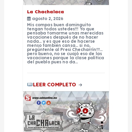
n
La Chachalaca
agosto 2, 2026
d
Mis compas buen dominguito
tengan todos ustedes!!! Yo que
pensaba tomarme unas merecidas
e
vacaciones después de no hacer
nada… y es que eso de hacerse
menso también cansa… si no,
pregúntenle al Presi Checharrín!!!…
e
pero bueno, no se cuajó eso de las
vacaciones porque la clase política
del pueblo pues no da…
n
t
LEER COMPLETO
r
a
d