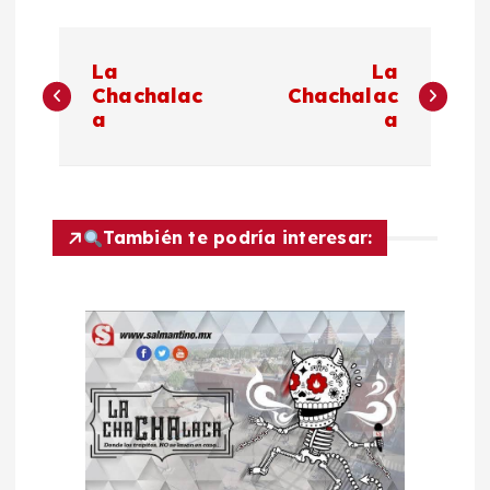
N
La
La
a
Chachalac
Chachalac
a
a
v
e
También te podría interesar:
g
a
c
i
ó