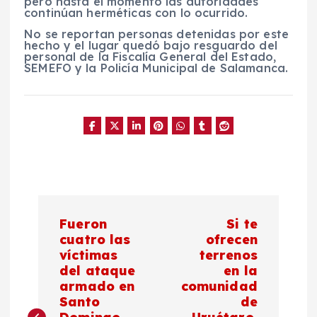
pero hasta el momento las autoridades
continúan herméticas con lo ocurrido.
No se reportan personas detenidas por este
hecho y el lugar quedó bajo resguardo del
personal de la Fiscalía General del Estado,
SEMEFO y la Policía Municipal de Salamanca.
N
Fueron
Si te
a
cuatro las
ofrecen
víctimas
terrenos
del ataque
en la
v
armado en
comunidad
Santo
de
e