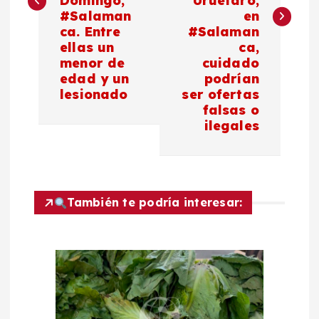
Domingo,
Uruétaro,
#Salaman
en
g
ca. Entre
#Salaman
ellas un
ca,
a
menor de
cuidado
edad y un
podrían
c
lesionado
ser ofertas
falsas o
ilegales
i
ó
n
También te podría interesar:
d
e
e