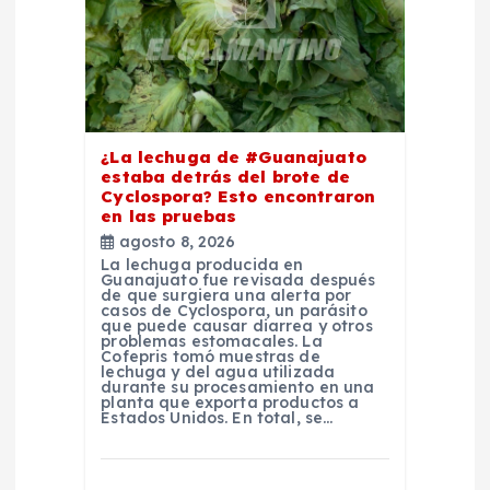
n
t
r
¿La lechuga de #Guanajuato
estaba detrás del brote de
a
Cyclospora? Esto encontraron
en las pruebas
d
agosto 8, 2026
La lechuga producida en
Guanajuato fue revisada después
a
de que surgiera una alerta por
casos de Cyclospora, un parásito
que puede causar diarrea y otros
problemas estomacales. La
s
Cofepris tomó muestras de
lechuga y del agua utilizada
durante su procesamiento en una
planta que exporta productos a
Estados Unidos. En total, se…