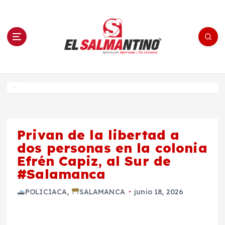
S
a
l
t
a
r
a
l
c
o
El Salmantino - medios/noticias/editorial
n
t
e
Inicio
n
i
d
o
Privan de la libertad a
dos personas en la colonia
Efrén Capiz, al Sur de
#Salamanca
POLICIACA
,
SALAMANCA
junio 18, 2026