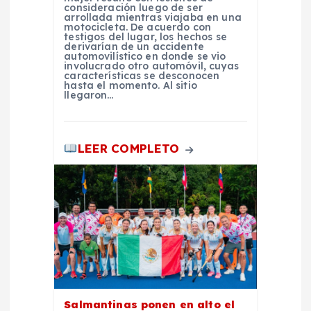
d
consideración luego de ser
arrollada mientras viajaba en una
motocicleta. De acuerdo con
testigos del lugar, los hechos se
a
derivarían de un accidente
automovilístico en donde se vio
involucrado otro automóvil, cuyas
s
características se desconocen
hasta el momento. Al sitio
llegaron…
LEER COMPLETO
Salmantinas ponen en alto el