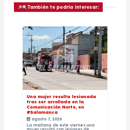
ó
También te podría interesar:
n
d
e
e
n
t
Una mujer resulta lesionada
tras ser arrollada en la
r
Comunicación Norte, en
#Salamanca
a
agosto 7, 2026
La mañana de este viernes una
mujer resultó con lesiones de