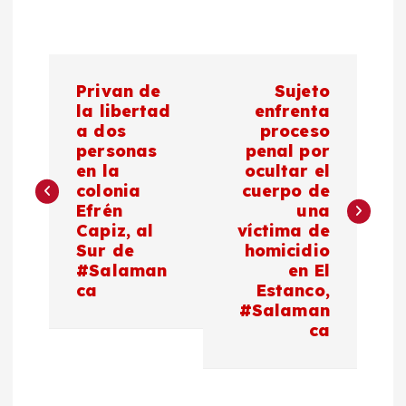
N
Privan de
Sujeto
a
la libertad
enfrenta
a dos
proceso
personas
penal por
v
en la
ocultar el
colonia
cuerpo de
e
Efrén
una
Capiz, al
víctima de
g
Sur de
homicidio
#Salaman
en El
a
ca
Estanco,
#Salaman
c
ca
i