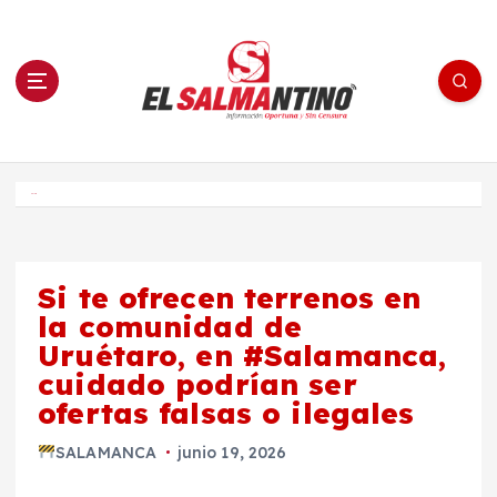
S
a
l
t
a
r
a
l
c
o
El Salmantino - medios/noticias/editorial
n
t
e
Inicio
n
i
d
o
Si te ofrecen terrenos en
la comunidad de
Uruétaro, en #Salamanca,
cuidado podrían ser
ofertas falsas o ilegales
SALAMANCA
junio 19, 2026