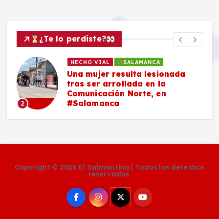
¿Te lo perdiste?
HECHO VIAL
SALAMANCA
Una mujer resulta lesionada
tras ser arrollada en la
Comunicación Norte, en
#Salamanca
2
Copyright © 2026 El Salmantino | Todos los derechos
reservados.