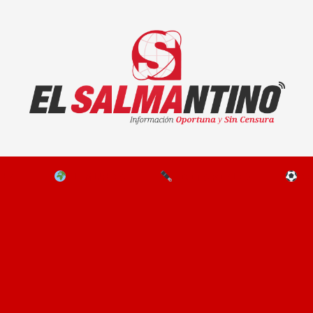
El Salmantino - medios/noticias/editorial
NAL
EL MUNDO
EDITORIALES
D