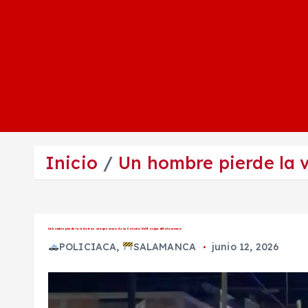
Inicio
Un hombre pierde la 
Un hombre pierde la vida tras ataque armado en Colonia Del Bosque, #Salamanca
POLICIACA
,
SALAMANCA
junio 12, 2026