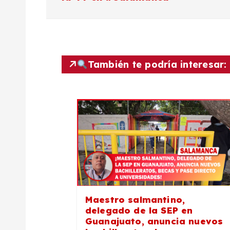
v
e
g
También te podría interesar:
a
c
i
ó
Maestro salmantino,
n
delegado de la SEP en
Guanajuato, anuncia nuevos