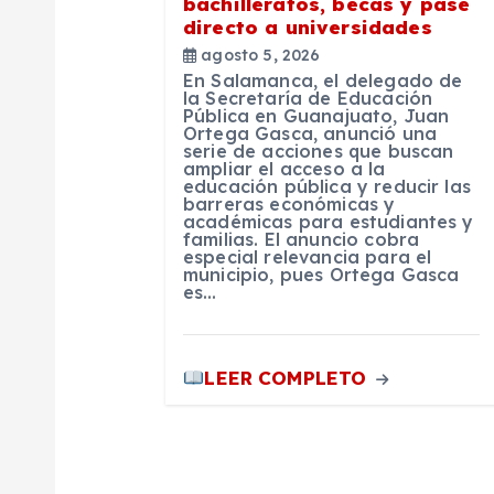
bachilleratos, becas y pase
d
directo a universidades
agosto 5, 2026
e
En Salamanca, el delegado de
la Secretaría de Educación
Pública en Guanajuato, Juan
e
Ortega Gasca, anunció una
serie de acciones que buscan
ampliar el acceso a la
educación pública y reducir las
n
barreras económicas y
académicas para estudiantes y
familias. El anuncio cobra
t
especial relevancia para el
municipio, pues Ortega Gasca
es…
r
LEER COMPLETO
a
d