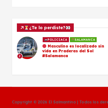
a
s
¿Te lo perdiste?
POLICIACA
SALAMANCA
ado
Masculino es localizado sin
vida en Praderas del Sol
os,
#Salamanca
2
Copyright © 2026 El Salmantino | Todos los de