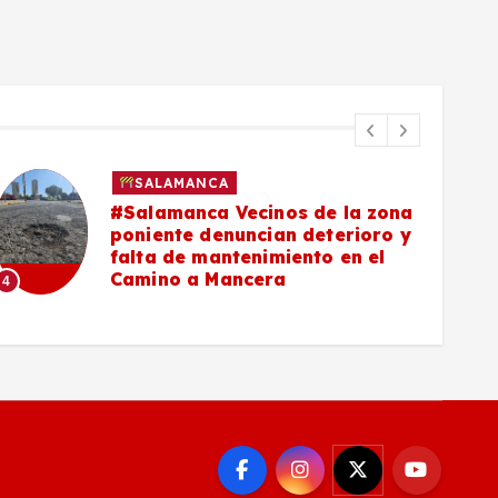
SALAMANCA
#Salamanca Vecinos de la zona
poniente denuncian deterioro y
falta de mantenimiento en el
Camino a Mancera
4
5