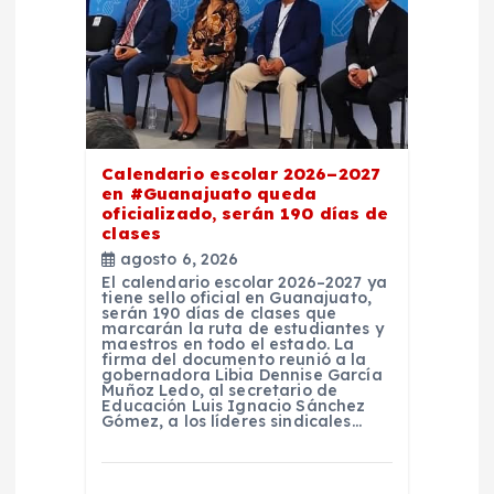
t
r
a
Calendario escolar 2026–2027
d
en #Guanajuato queda
oficializado, serán 190 días de
clases
a
agosto 6, 2026
El calendario escolar 2026–2027 ya
s
tiene sello oficial en Guanajuato,
serán 190 días de clases que
marcarán la ruta de estudiantes y
maestros en todo el estado. La
firma del documento reunió a la
gobernadora Libia Dennise García
Muñoz Ledo, al secretario de
Educación Luis Ignacio Sánchez
Gómez, a los líderes sindicales…