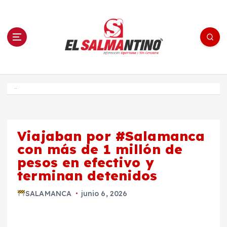
S
a
l
t
a
r
a
l
c
o
El Salmantino - medios/noticias/editorial
n
t
e
Inicio
n
i
d
o
Viajaban por #Salamanca
con más de 1 millón de
pesos en efectivo y
terminan detenidos
SALAMANCA
junio 6, 2026