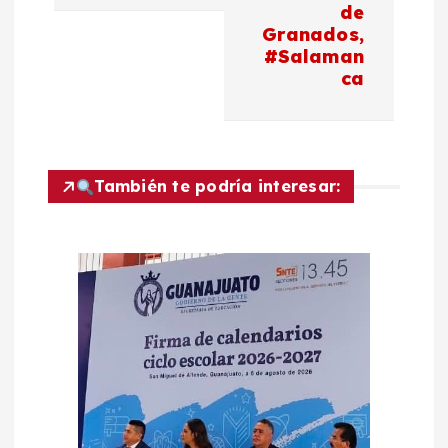
de
a
Granados,
#Salaman
c
ca
i
ó
También te podría interesar:
n
d
e
e
n