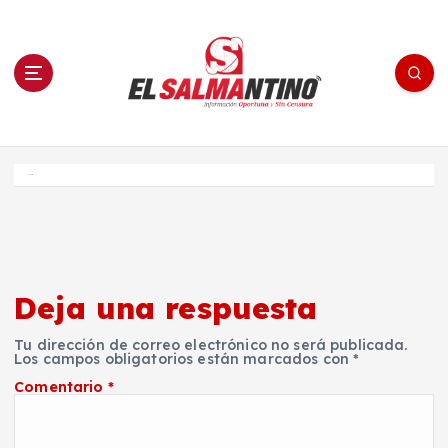
S
a
l
t
a
r
a
l
c
o
El Salmantino - medios/noticias/editorial
n
t
e
Inicio
n
i
d
o
Deja una respuesta
Tu dirección de correo electrónico no será publicada.
Los campos obligatorios están marcados con
*
Comentario
*