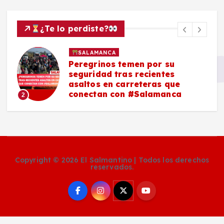
¿Te lo perdiste?
SALAMANCA
Peregrinos temen por su
seguridad tras recientes
asaltos en carreteras que
conectan con #Salamanca
2
Copyright © 2026 El Salmantino | Todos los derechos
reservados.
Social Media Auto Publish
Powered By :
XYZScripts.com