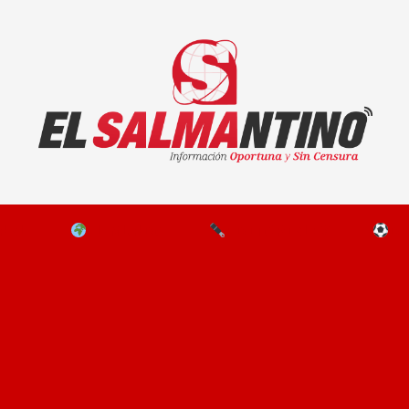
El Salmantino - medios/noticias/editorial
NAL
EL MUNDO
EDITORIALES
D