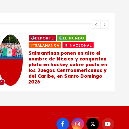
DEPORTE
EL MUNDO
SALAMANCA
NACIONAL
Salmantinas ponen en alto el
nombre de México y conquistan
plata en hockey sobre pasto en
los Juegos Centroamericanos y
del Caribe, en Santo Domingo
5
2026
4