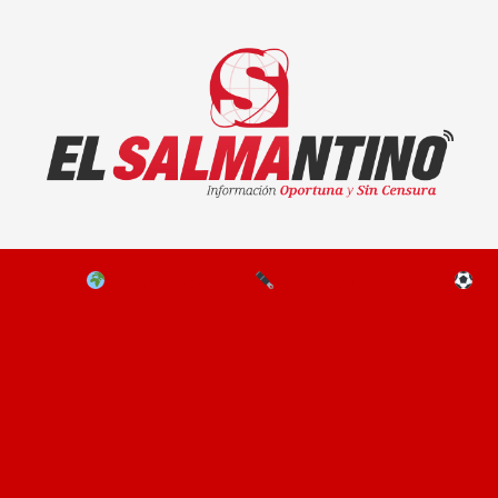
El Salmantino - medios/noticias/editorial
NAL
EL MUNDO
EDITORIALES
D