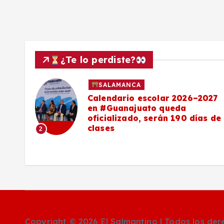
¿Te lo perdiste?
SALAMANCA
Calendario escolar 2026–2027
al
en #Guanajuato queda
el
oficializado, serán 190 días de
clases
2
o
Copyright © 2026 El Salmantino | Todos los de