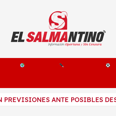
El Salmantino - medios/noticias/editorial
NAL
EL MUNDO
EDITORIALES
D
 PREVISIONES ANTE POSIBLES D