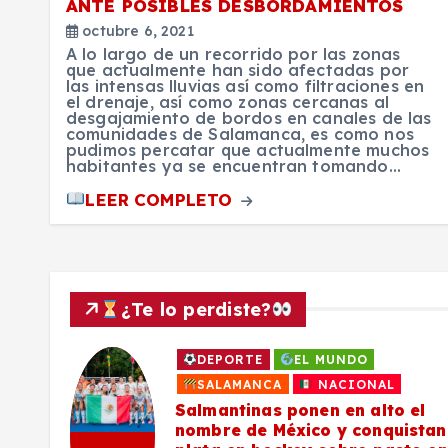
ANTE POSIBLES DESBORDAMIENTOS
octubre 6, 2021
A lo largo de un recorrido por las zonas
que actualmente han sido afectadas por
las intensas lluvias así como filtraciones en
el drenaje, así como zonas cercanas al
desgajamiento de bordos en canales de las
comunidades de Salamanca, es como nos
pudimos percatar que actualmente muchos
habitantes ya se encuentran tomando…
LEER COMPLETO
¿Te lo perdiste?
DEPORTE
EL MUNDO
a
SALAMANCA
NACIONAL
Salmantinas ponen en alto el
nombre de México y conquistan