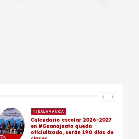
SALAMANCA
Calendario escolar 2026–2027
en #Guanajuato queda
oficializado, serán 190 días de
clases
7