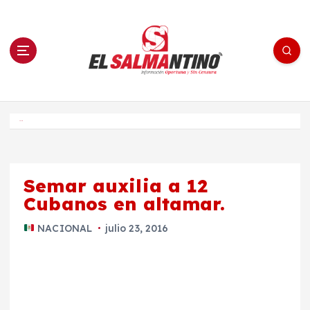
S
a
l
t
a
r
a
l
c
o
El Salmantino - medios/noticias/editorial
n
t
e
Inicio
n
i
d
o
Semar auxilia a 12
Cubanos en altamar.
NACIONAL
julio 23, 2016