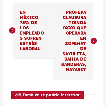
N
EN
PROFEPA
a
MÉXICO,
CLAUSURA
75% DE
TIENDA
LOS
OXXO QUE
v
EMPLEADO
OPERABA
S SUFREN
EN
e
ESTRÉS
ZOFEMAT
LABORAL
DE
g
SAYULITA,
BAHIA DE
a
BANDERAS,
NAYARIT
c
i
También te podría interesar:
ó