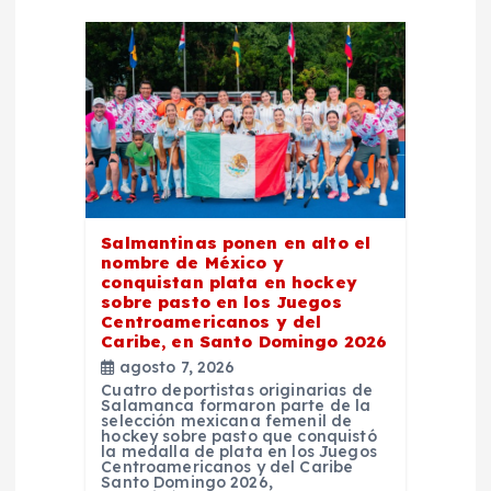
n
d
e
e
n
Salmantinas ponen en alto el
nombre de México y
t
conquistan plata en hockey
sobre pasto en los Juegos
Centroamericanos y del
r
Caribe, en Santo Domingo 2026
agosto 7, 2026
a
Cuatro deportistas originarias de
Salamanca formaron parte de la
selección mexicana femenil de
hockey sobre pasto que conquistó
d
la medalla de plata en los Juegos
Centroamericanos y del Caribe
Santo Domingo 2026,