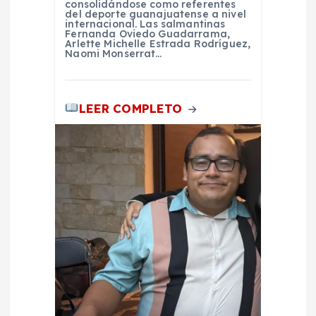
a
consolidándose como referentes
del deporte guanajuatense a nivel
internacional. Las salmantinas
Fernanda Oviedo Guadarrama,
s
Arlette Michelle Estrada Rodríguez,
Naomi Monserrat…
LEER COMPLETO