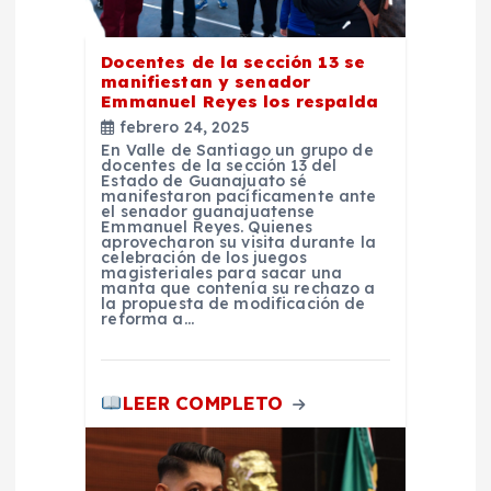
e
n
Docentes de la sección 13 se
manifiestan y senador
t
Emmanuel Reyes los respalda
febrero 24, 2025
r
En Valle de Santiago un grupo de
docentes de la sección 13 del
Estado de Guanajuato sé
manifestaron pacíficamente ante
a
el senador guanajuatense
Emmanuel Reyes. Quienes
aprovecharon su visita durante la
d
celebración de los juegos
magisteriales para sacar una
manta que contenía su rechazo a
la propuesta de modificación de
a
reforma a…
s
LEER COMPLETO