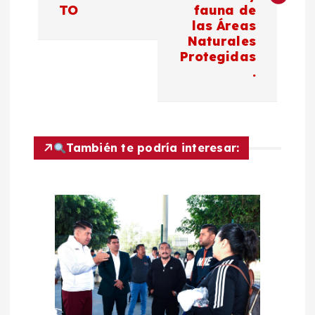
e
TO
fauna de
las Áreas
g
Naturales
Protegidas
a
.
c
i
También te podría interesar:
ó
n
d
e