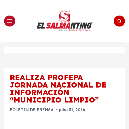
S
a
l
t
a
r
a
l
c
o
El Salmantino - medios/noticias/editorial
n
t
e
Inicio
n
i
d
o
REALIZA PROFEPA
JORNADA NACIONAL DE
INFORMACIÓN
“MUNICIPIO LIMPIO”
BOLETIN DE PRENSA
julio 31, 2016