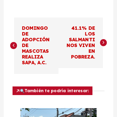
N
DOMINGO
41.1% DE
a
DE
LOS
ADOPCIÓN
SALMANTI
DE
NOS VIVEN
v
MASCOTAS
EN
REALIZA
POBREZA.
e
SAPA, A.C.
g
a
También te podría interesar:
c
i