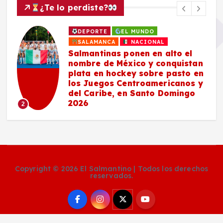
¿Te lo perdiste?
DEPORTE
EL MUNDO
SALAMANCA
NACIONAL
Salmantinas ponen en alto el
nombre de México y conquistan
plata en hockey sobre pasto en
los Juegos Centroamericanos y
del Caribe, en Santo Domingo
2026
2
Copyright © 2026 El Salmantino | Todos los derechos
reservados.