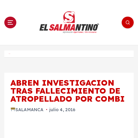
S
a
l
t
a
r
a
l
c
o
El Salmantino - medios/noticias/editorial
n
t
e
Inicio
n
i
d
o
ABREN INVESTIGACION
TRAS FALLECIMIENTO DE
ATROPELLADO POR COMBI
SALAMANCA
julio 4, 2016