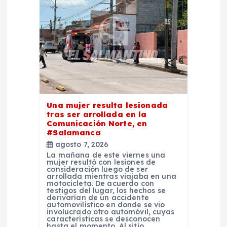
ó
n
d
e
Una mujer resulta lesionada
e
tras ser arrollada en la
Comunicación Norte, en
#Salamanca
n
agosto 7, 2026
La mañana de este viernes una
t
mujer resultó con lesiones de
consideración luego de ser
arrollada mientras viajaba en una
r
motocicleta. De acuerdo con
testigos del lugar, los hechos se
derivarían de un accidente
automovilístico en donde se vio
a
involucrado otro automóvil, cuyas
características se desconocen
hasta el momento. Al sitio