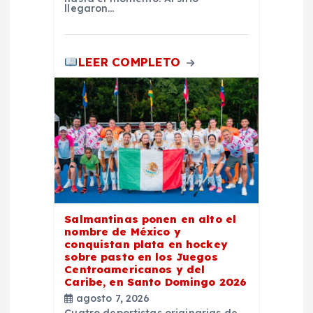
d
llegaron…
a
LEER COMPLETO
s
Salmantinas ponen en alto el
nombre de México y
conquistan plata en hockey
sobre pasto en los Juegos
Centroamericanos y del
Caribe, en Santo Domingo 2026
agosto 7, 2026