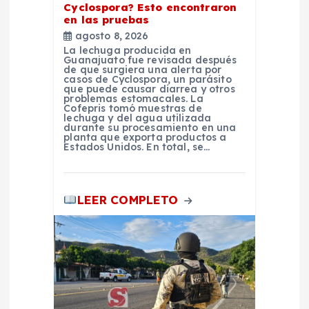
a
Cyclospora? Esto encontraron
en las pruebas
d
agosto 8, 2026
La lechuga producida en
Guanajuato fue revisada después
a
de que surgiera una alerta por
casos de Cyclospora, un parásito
que puede causar diarrea y otros
problemas estomacales. La
s
Cofepris tomó muestras de
lechuga y del agua utilizada
durante su procesamiento en una
planta que exporta productos a
Estados Unidos. En total, se…
LEER COMPLETO