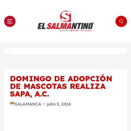
S
a
l
t
a
r
a
l
c
o
El Salmantino - medios/noticias/editorial
n
t
e
Inicio
n
i
d
o
DOMINGO DE ADOPCIÓN
DE MASCOTAS REALIZA
SAPA, A.C.
SALAMANCA
julio 3, 2016