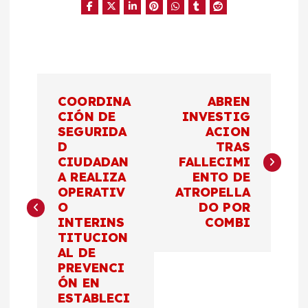
N
COORDINA
ABREN
a
CIÓN DE
INVESTIG
SEGURIDA
ACION
D
TRAS
v
CIUDADAN
FALLECIMI
A REALIZA
ENTO DE
e
OPERATIV
ATROPELLA
O
DO POR
g
INTERINS
COMBI
TITUCION
a
AL DE
PREVENCI
c
ÓN EN
ESTABLECI