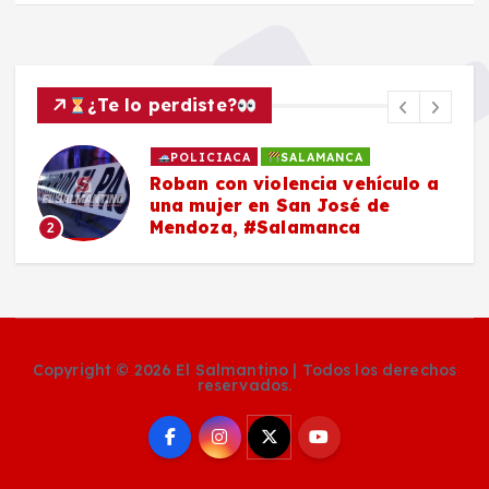
¿Te lo perdiste?
POLICIACA
SALAMANCA
Roban con violencia vehículo a
una mujer en San José de
Mendoza, #Salamanca
2
Copyright © 2026 El Salmantino | Todos los derechos
reservados.