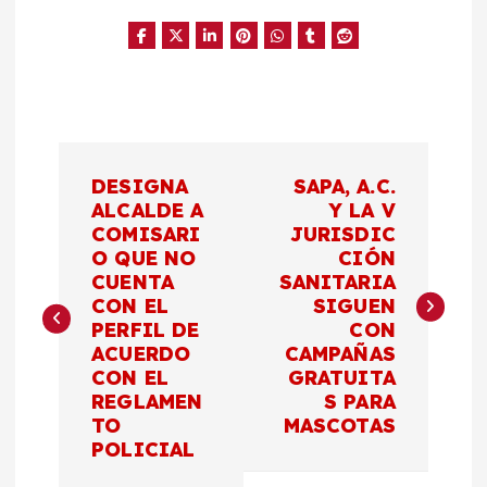
N
DESIGNA
SAPA, A.C.
a
ALCALDE A
Y LA V
COMISARI
JURISDIC
O QUE NO
CIÓN
v
CUENTA
SANITARIA
CON EL
SIGUEN
e
PERFIL DE
CON
ACUERDO
CAMPAÑAS
g
CON EL
GRATUITA
REGLAMEN
S PARA
a
TO
MASCOTAS
POLICIAL