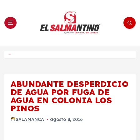
S
a
l
t
a
r
a
l
c
o
El Salmantino - medios/noticias/editorial
n
t
e
Inicio
n
i
d
o
ABUNDANTE DESPERDICIO
DE AGUA POR FUGA DE
AGUA EN COLONIA LOS
PINOS
SALAMANCA
agosto 8, 2016