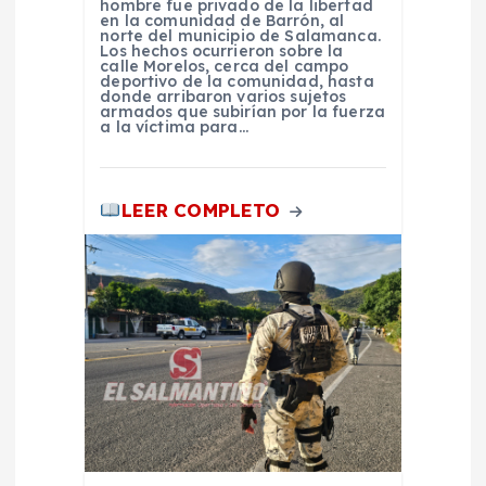
hombre fue privado de la libertad
n
en la comunidad de Barrón, al
norte del municipio de Salamanca.
Los hechos ocurrieron sobre la
t
calle Morelos, cerca del campo
deportivo de la comunidad, hasta
donde arribaron varios sujetos
armados que subirían por la fuerza
r
a la víctima para…
a
LEER COMPLETO
d
a
s