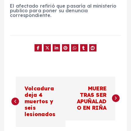
El afectado refirió que pasaría al ministerio
publico para poner su denuncia
correspondiente.
N
Volcadura
MUERE
a
deja 4
TRAS SER
muertos y
APUÑALAD
seis
O EN RIÑA
v
lesionados
e