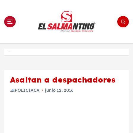
S
a
l
t
a
r
a
l
c
o
El Salmantino - medios/noticias/editorial
n
t
e
Inicio
n
i
d
o
Asaltan a despachadores
POLICIACA
junio 12, 2016