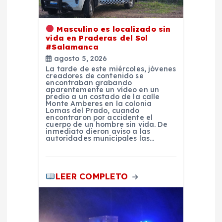
n
d
Masculino es localizado sin
vida en Praderas del Sol
e
#Salamanca
agosto 5, 2026
e
La tarde de este miércoles, jóvenes
creadores de contenido se
encontraban grabando
n
aparentemente un vídeo en un
predio a un costado de la calle
Monte Amberes en la colonia
Lomas del Prado, cuando
t
encontraron por accidente el
cuerpo de un hombre sin vida. De
inmediato dieron aviso a las
r
autoridades municipales las…
a
LEER COMPLETO
d
a