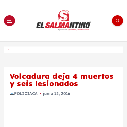
S
a
l
t
a
r
a
l
c
o
El Salmantino - medios/noticias/editorial
n
t
e
Inicio
n
i
d
o
Volcadura deja 4 muertos
y seis lesionados
POLICIACA
junio 12, 2016