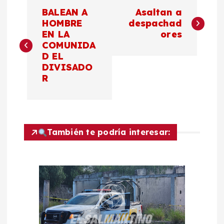
N
BALEAN A
Asaltan a
a
HOMBRE
despachad
EN LA
ores
COMUNIDA
v
D EL
DIVISADO
e
R
g
a
También te podría interesar:
c
i
ó