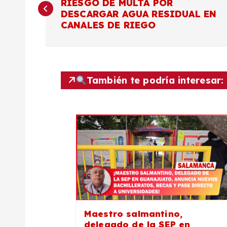
RIESGO DE MULTA POR
a
DESCARGAR AGUA RESIDUAL EN
CANALES DE RIEGO
v
e
También te podría interesar:
g
a
c
i
ó
Maestro salmantino,
delegado de la SEP en