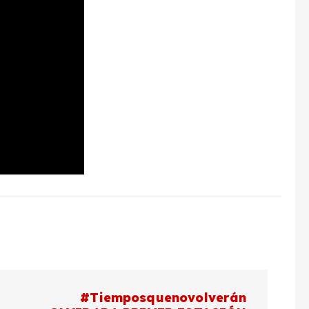
#Tiemposquenovolverán