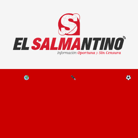
El Salmantino - medios/noticias/editorial
NAL
EL MUNDO
EDITORIALES
D