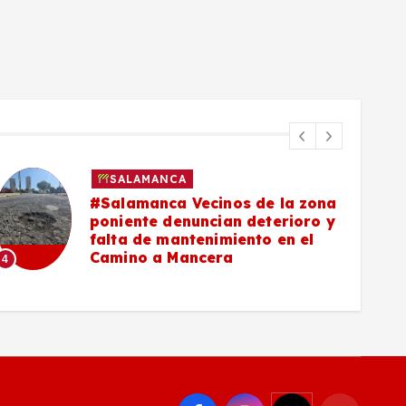
SALAMANCA
#Salamanca Vecinos de la zona
poniente denuncian deterioro y
falta de mantenimiento en el
Camino a Mancera
4
5