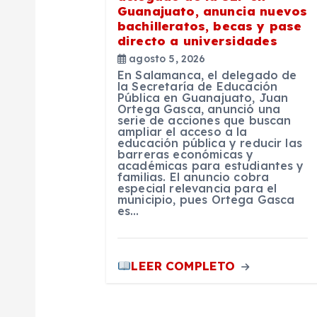
n
Guanajuato, anuncia nuevos
bachilleratos, becas y pase
directo a universidades
d
agosto 5, 2026
En Salamanca, el delegado de
e
la Secretaría de Educación
Pública en Guanajuato, Juan
Ortega Gasca, anunció una
serie de acciones que buscan
e
ampliar el acceso a la
educación pública y reducir las
barreras económicas y
n
académicas para estudiantes y
familias. El anuncio cobra
especial relevancia para el
municipio, pues Ortega Gasca
t
es…
r
LEER COMPLETO
a