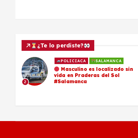
d
a
s
¿Te lo perdiste?
POLICIACA
SALAMANCA
ado
Masculino es localizado sin
vida en Praderas del Sol
os,
#Salamanca
2