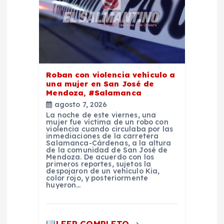
e
n
t
Roban con violencia vehículo a
r
una mujer en San José de
Mendoza, #Salamanca
a
agosto 7, 2026
La noche de este viernes, una
mujer fue víctima de un robo con
d
violencia cuando circulaba por las
inmediaciones de la carretera
Salamanca-Cárdenas, a la altura
a
de la comunidad de San José de
Mendoza. De acuerdo con los
primeros reportes, sujetos la
despojaron de un vehículo Kia,
s
color rojo, y posteriormente
huyeron…
LEER COMPLETO