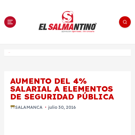
S
a
l
t
a
r
a
l
c
o
El Salmantino - medios/noticias/editorial
n
t
e
Inicio
n
i
d
o
AUMENTO DEL 4%
SALARIAL A ELEMENTOS
DE SEGURIDAD PÚBLICA
SALAMANCA
julio 30, 2016