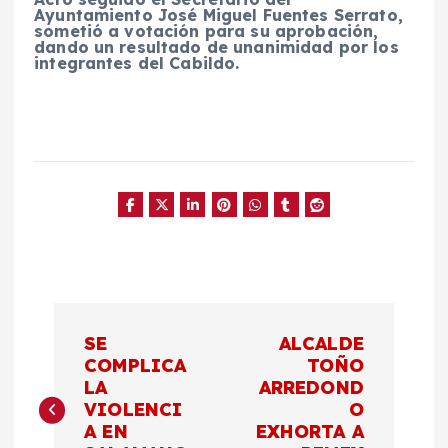
Ayuntamiento José Miguel Fuentes Serrato,
sometió a votación para su aprobación,
dando un resultado de unanimidad por los
integrantes del Cabildo.
N
SE
ALCALDE
a
COMPLICA
TOÑO
LA
ARREDOND
VIOLENCI
O
v
A EN
EXHORTA A