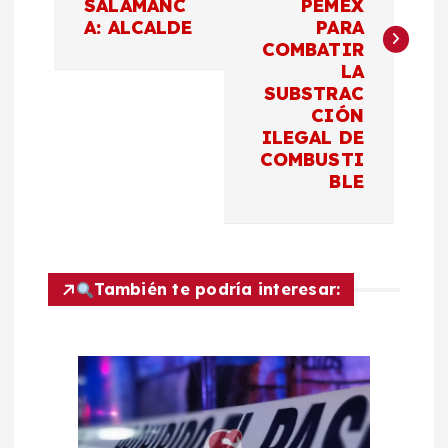
SALAMANC
PEMEX
e
A: ALCALDE
PARA
COMBATIR
g
LA
SUBSTRAC
a
CIÓN
ILEGAL DE
c
COMBUSTI
BLE
i
ó
También te podría interesar:
n
d
e