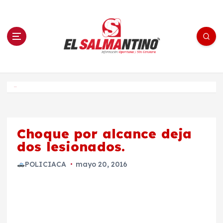
S
a
l
t
a
r
a
l
c
o
El Salmantino - medios/noticias/editorial
n
t
e
Inicio
n
i
d
o
Choque por alcance deja
dos lesionados.
POLICIACA
mayo 20, 2016