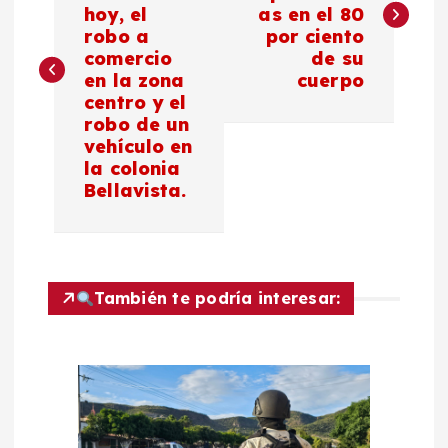
hoy, el
as en el 80
v
robo a
por ciento
comercio
de su
e
en la zona
cuerpo
centro y el
g
robo de un
vehículo en
a
la colonia
Bellavista.
c
i
También te podría interesar:
ó
n
d