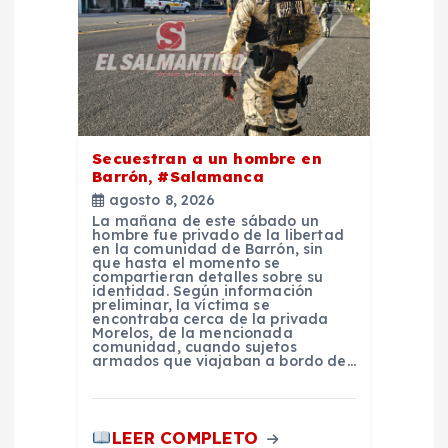
e
e
n
t
Secuestran a un hombre en
Barrón, #Salamanca
agosto 8, 2026
r
La mañana de este sábado un
hombre fue privado de la libertad
en la comunidad de Barrón, sin
a
que hasta el momento se
compartieran detalles sobre su
identidad. Según información
d
preliminar, la víctima se
encontraba cerca de la privada
Morelos, de la mencionada
comunidad, cuando sujetos
a
armados que viajaban a bordo de…
s
LEER COMPLETO