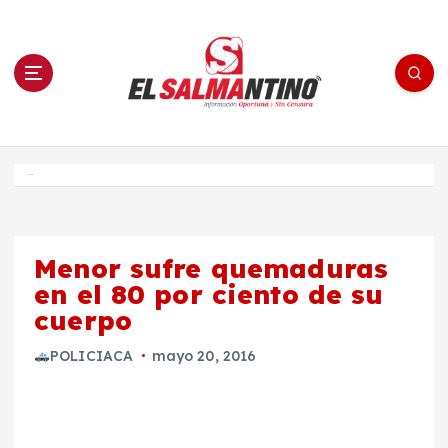
S
a
l
t
a
r
a
l
c
o
El Salmantino - medios/noticias/editorial
n
t
e
Inicio
n
i
d
o
Menor sufre quemaduras
en el 80 por ciento de su
cuerpo
POLICIACA
mayo 20, 2016