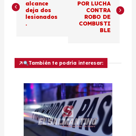
alcance
POR LUCHA
deja dos
CONTRA
v
lesionados
ROBO DE
.
COMBUSTI
e
BLE
g
a
También te podría interesar:
c
i
ó
n
d