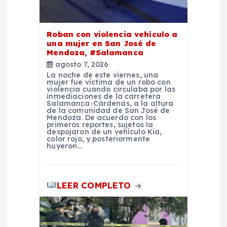
e
Roban con violencia vehículo a
e
una mujer en San José de
Mendoza, #Salamanca
n
agosto 7, 2026
La noche de este viernes, una
mujer fue víctima de un robo con
t
violencia cuando circulaba por las
inmediaciones de la carretera
Salamanca-Cárdenas, a la altura
de la comunidad de San José de
r
Mendoza. De acuerdo con los
primeros reportes, sujetos la
despojaron de un vehículo Kia,
a
color rojo, y posteriormente
huyeron…
d
LEER COMPLETO
a
s