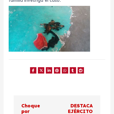
familia investiga el caso.
N
Choque
DESTACA
a
por
EJÉRCITO