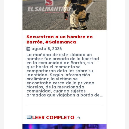
e
n
t
Secuestran a un hombre en
Barrón, #Salamanca
agosto 8, 2026
r
La mañana de este sábado un
hombre fue privado de la libertad
en la comunidad de Barrón, sin
a
que hasta el momento se
compartieran detalles sobre su
identidad. Según información
d
preliminar, la víctima se
encontraba cerca de la privada
Morelos, de la mencionada
comunidad, cuando sujetos
a
armados que viajaban a bordo de…
s
LEER COMPLETO