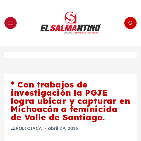
S
a
l
t
a
r
a
l
c
o
El Salmantino - medios/noticias/editorial
n
t
e
Inicio
n
i
d
o
* Con trabajos de
investigación la PGJE
logra ubicar y capturar en
Michoacán a feminicida
de Valle de Santiago.
POLICIACA
abril 29, 2016