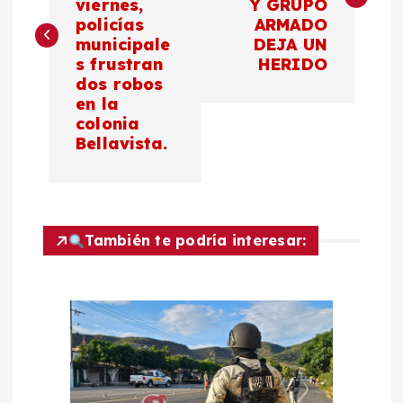
viernes,
Y GRUPO
policías
ARMADO
e
municipale
DEJA UN
s frustran
HERIDO
g
dos robos
en la
a
colonia
Bellavista.
c
i
También te podría interesar:
ó
n
d
e