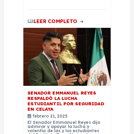
a
s
LEER COMPLETO
SENADOR EMMANUEL REYES
RESPALDÓ LA LUCHA
ESTUDIANTIL POR SEGURIDAD
EN CELAYA
febrero 21, 2025
El Senador Emmanuel Reyes dijo
admirar y apoyar la lucha y
valentía de las y los estudiantes