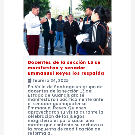
n
d
e
e
n
Docentes de la sección 13 se
manifiestan y senador
t
Emmanuel Reyes los respalda
febrero 24, 2025
r
En Valle de Santiago un grupo de
docentes de la sección 13 del
Estado de Guanajuato sé
manifestaron pacíficamente ante
a
el senador guanajuatense
Emmanuel Reyes. Quienes
aprovecharon su visita durante la
d
celebración de los juegos
magisteriales para sacar una
manta que contenía su rechazo a
la propuesta de modificación de
reforma a…