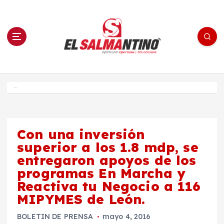
S
a
l
t
a
r
a
l
c
o
El Salmantino - medios/noticias/editorial
n
t
e
Inicio
n
i
d
o
Con una inversión
superior a los 1.8 mdp, se
entregaron apoyos de los
programas En Marcha y
Reactiva tu Negocio a 116
MIPYMES de León.
BOLETIN DE PRENSA
mayo 4, 2016