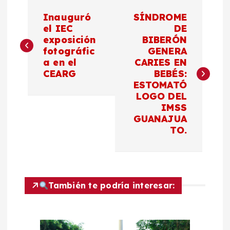
N
Inauguró
SÍNDROME
a
el IEC
DE
exposición
BIBERÓN
fotográfic
GENERA
v
a en el
CARIES EN
CEARG
BEBÉS:
e
ESTOMATÓ
LOGO DEL
g
IMSS
GUANAJUA
a
TO.
c
i
También te podría interesar:
ó