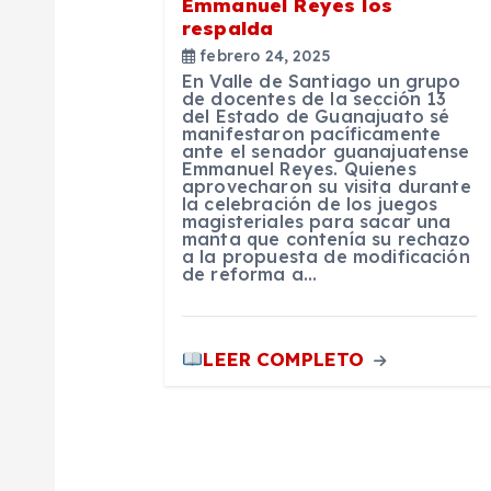
Emmanuel Reyes los
e
respalda
febrero 24, 2025
En Valle de Santiago un grupo
e
de docentes de la sección 13
del Estado de Guanajuato sé
manifestaron pacíficamente
n
ante el senador guanajuatense
Emmanuel Reyes. Quienes
aprovecharon su visita durante
la celebración de los juegos
t
magisteriales para sacar una
manta que contenía su rechazo
a la propuesta de modificación
r
de reforma a…
a
LEER COMPLETO
d
a