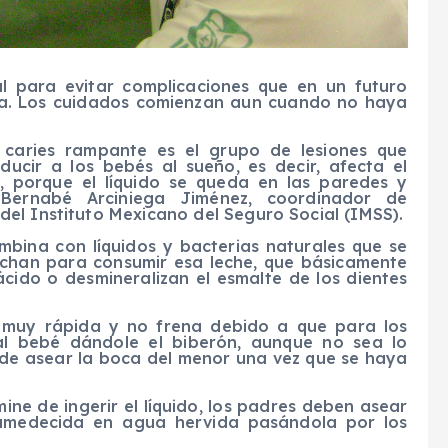
l para evitar complicaciones que en un futuro
na. Los cuidados comienzan aun cuando no haya
 caries rampante es el grupo de lesiones que
ucir a los bebés al sueño, es decir, afecta el
, porque el líquido se queda en las paredes y
 Bernabé Arciniega Jiménez, coordinador de
el Instituto Mexicano del Seguro Social (IMSS).
mbina con líquidos y bacterias naturales que se
echan para consumir esa leche, que básicamente
cido o desmineralizan el esmalte de los dientes
 muy rápida y no frena debido a que para los
 al bebé dándole el biberón, aunque no sea lo
 de asear la boca del menor una vez que se haya
ne de ingerir el líquido, los padres deben asear
humedecida en agua hervida pasándola por los