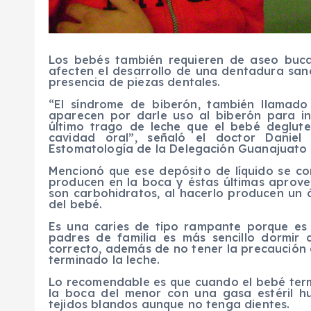
Los bebés también requieren de aseo buca
afecten el desarrollo de una dentadura sa
presencia de piezas dentales.
“El síndrome de biberón, también llamado
aparecen por darle uso al biberón para ind
último trago de leche que el bebé deglute
cavidad oral”, señaló el doctor Daniel
Estomatología de la Delegación Guanajuato d
Mencionó que ese depósito de líquido se co
producen en la boca y éstas últimas aprov
son carbohidratos, al hacerlo producen un á
del bebé.
Es una caries de tipo rampante porque es
padres de familia es más sencillo dormir
correcto, además de no tener la precaución
terminado la leche.
Lo recomendable es que cuando el bebé termi
la boca del menor con una gasa estéril 
tejidos blandos aunque no tenga dientes.