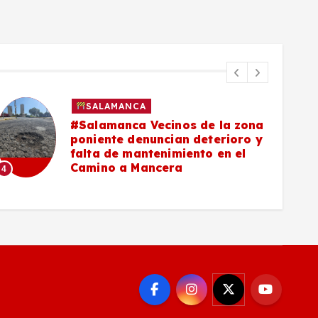
SALAMANCA
#Salamanca Vecinos de la zona
poniente denuncian deterioro y
falta de mantenimiento en el
Camino a Mancera
4
5