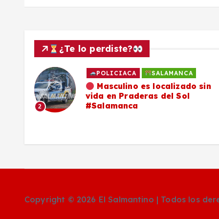
s
¿Te lo perdiste?
POLICIACA
SALAMANCA
ado
Masculino es localizado sin
vida en Praderas del Sol
os,
#Salamanca
2
Copyright © 2026 El Salmantino | Todos los de