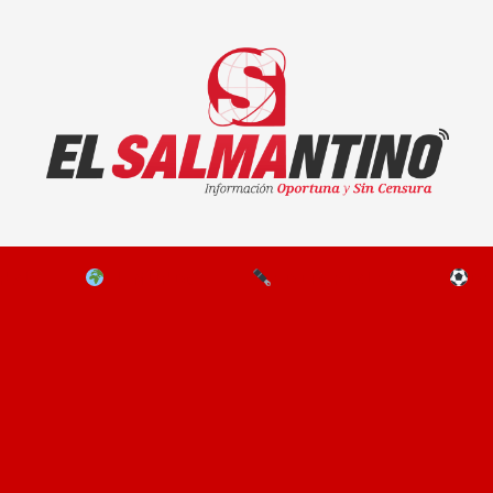
El Salmantino - medios/noticias/editorial
NAL
EL MUNDO
EDITORIALES
D