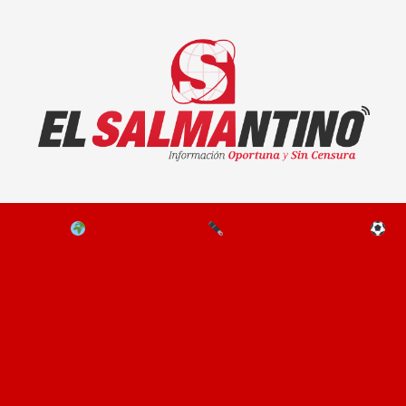
El Salmantino - medios/noticias/editorial
NAL
EL MUNDO
EDITORIALES
D