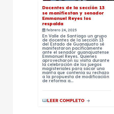
n
Docentes de la sección 13
se manifiestan y senador
Emmanuel Reyes los
d
respalda
febrero 24, 2025
e
En Valle de Santiago un grupo
de docentes de la sección 13
del Estado de Guanajuato sé
manifestaron pacíficamente
e
ante el senador guanajuatense
Emmanuel Reyes. Quienes
aprovecharon su visita durante
n
la celebración de los juegos
magisteriales para sacar una
manta que contenía su rechazo
a la propuesta de modificación
t
de reforma a…
r
LEER COMPLETO
a