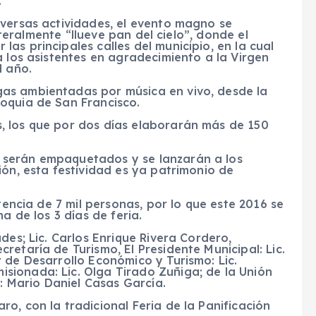
.
iversas actividades, el evento magno se
literalmente “llueve pan del cielo”, donde el
as principales calles del municipio, en la cual
a los asistentes en agradecimiento a la Virgen
l año.
as ambientadas por música en vivo, desde la
oquia de San Francisco.
, los que por dos días elaborarán más de 150
 serán empaquetados y se lanzarán a los
ión, esta festividad es ya patrimonio de
tencia de 7 mil personas, por lo que este 2016 se
a de los 3 días de feria.
des; Lic. Carlos Enrique Rivera Cordero,
retaría de Turismo, El Presidente Municipal: Lic.
 de Desarrollo Económico y Turismo: Lic.
ionada: Lic. Olga Tirado Zuñiga; de la Unión
 Mario Daniel Casas García.
o, con la tradicional Feria de la Panificación