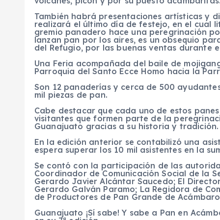
volcanes, picón y por su puesto acambaritas
También habrá presentaciones artísticas y d
realizará el último día de festejo, en el cual 
gremio panadero hace una peregrinación por l
lanzan pan por los aires, es un obsequio par
del Refugio, por las buenas ventas durante e
Una Feria acompañada del baile de mojigang
Parroquia del Santo Ecce Homo hacia la Parr
Son 12 panaderías y cerca de 500 ayudantes
mil piezas de pan.
Cabe destacar que cada uno de estos panes
visitantes que formen parte de la peregrinac
Guanajuato gracias a su historia y tradición.
En la edición anterior se contabilizó una asis
espera superar los 10 mil asistentes en la sum
Se contó con la participación de las autorida
Coordinador de Comunicación Social de la Sec
Gerardo Javier Alcántar Saucedo; El Director
Gerardo Galván Paramo; La Regidora de Comis
de Productores de Pan Grande de Acámbaro:
Guanajuato ¡Sí sabe! Y sabe a Pan en Acámbar