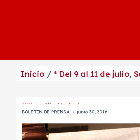
Inicio
* Del 9 al 11 de julio
* Del 9 al 11 de julio, Se celebrará la 7ª Feria de la Panificación en Acámbaro, Gto.
BOLETIN DE PRENSA
junio 30, 2016