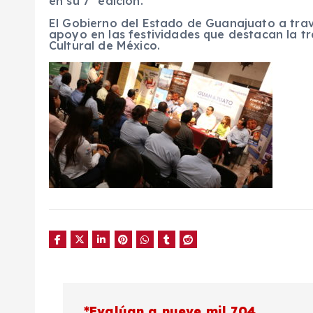
en su 7ª edición.
El Gobierno del Estado de Guanajuato a travé
apoyo en las festividades que destacan la tr
Cultural de México.
N
*Evalúan a nueve mil 704