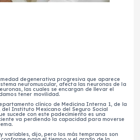
fermedad degenerativa progresiva que aparece
sistema neuromuscular, afecta las neuronas de la
ronas, las cuales se encargan de llevar el
damos tener movilidad.
departamento clínico de Medicina Interna 1, de la
 del Instituto Mexicano del Seguro Social
que sucede con este padecimiento es una
aciente va perdiendo la capacidad para moverse
rema.
y variables, dijo, pero los más tempranos son
 conforme pasa el tiempo y el grado de la