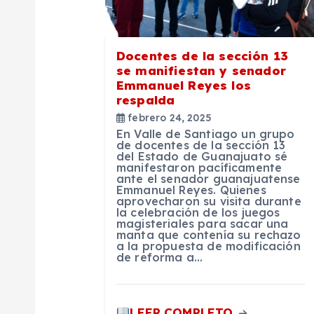
i
ó
Docentes de la sección 13
n
se manifiestan y senador
Emmanuel Reyes los
respalda
d
febrero 24, 2025
En Valle de Santiago un grupo
e
de docentes de la sección 13
del Estado de Guanajuato sé
manifestaron pacíficamente
ante el senador guanajuatense
e
Emmanuel Reyes. Quienes
aprovecharon su visita durante
la celebración de los juegos
n
magisteriales para sacar una
manta que contenía su rechazo
a la propuesta de modificación
de reforma a…
t
LEER COMPLETO