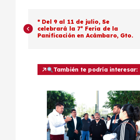
N
* Del 9 al 11 de julio, Se
celebrará la 7ª Feria de la
a
Panificación en Acámbaro, Gto.
v
e
También te podría interesar:
g
a
c