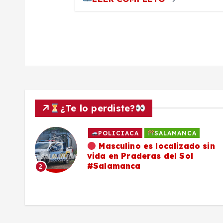
r
a
d
a
s
¿Te lo perdiste?
POLICIACA
SALAMANCA
ado
Masculino es localizado sin
vida en Praderas del Sol
os,
#Salamanca
2