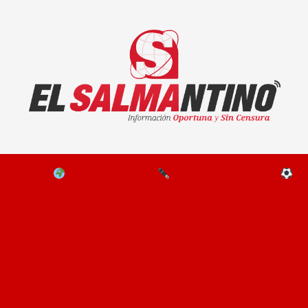
El Salmantino - medios/noticias/editorial
NAL
EL MUNDO
EDITORIALES
D