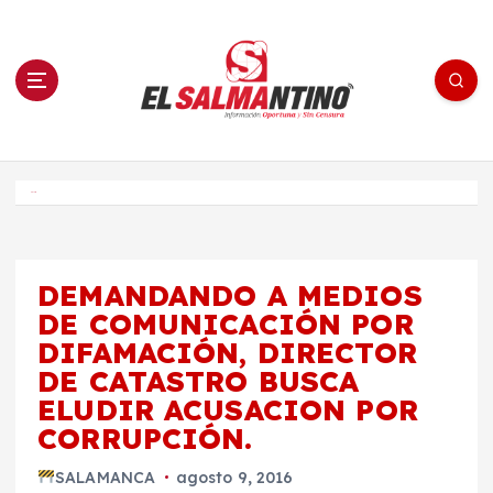
S
a
l
t
a
r
a
l
c
o
El Salmantino - medios/noticias/editorial
n
t
e
Inicio
n
i
d
o
DEMANDANDO A MEDIOS
DE COMUNICACIÓN POR
DIFAMACIÓN, DIRECTOR
DE CATASTRO BUSCA
ELUDIR ACUSACION POR
CORRUPCIÓN.
SALAMANCA
agosto 9, 2016