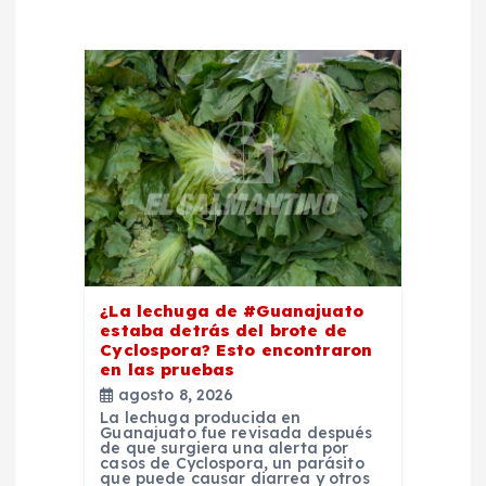
ó
n
d
e
e
n
¿La lechuga de #Guanajuato
estaba detrás del brote de
Cyclospora? Esto encontraron
t
en las pruebas
agosto 8, 2026
r
La lechuga producida en
Guanajuato fue revisada después
de que surgiera una alerta por
a
casos de Cyclospora, un parásito
que puede causar diarrea y otros