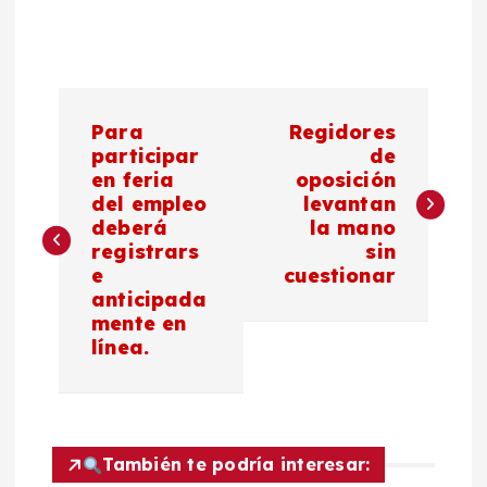
N
Para
Regidores
a
participar
de
en feria
oposición
del empleo
levantan
v
deberá
la mano
registrars
sin
e
e
cuestionar
anticipada
g
mente en
línea.
a
c
También te podría interesar:
i