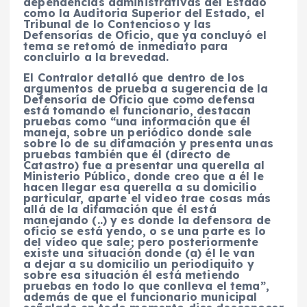
dependencias administrativas del Estado
como la Auditoria Superior del Estado, el
Tribunal de lo Contencioso y las
Defensorías de Oficio, que ya concluyó el
tema se retomó de inmediato para
concluirlo a la brevedad.
El Contralor detalló que dentro de los
argumentos de prueba a sugerencia de la
Defensoría de Oficio que como defensa
está tomando el funcionario, destacan
pruebas como “una información que él
maneja, sobre un periódico donde sale
sobre lo de su difamación y presenta unas
pruebas también que él (directo de
Catastro) fue a presentar una querella al
Ministerio Público, donde creo que a él le
hacen llegar esa querella a su domicilio
particular, aparte el video trae cosas más
allá de la difamación que él está
manejando (..) y es donde la defensora de
oficio se está yendo, o se una parte es lo
del vídeo que sale; pero posteriormente
existe una situación donde (a) él le van
a dejar a su domicilio un periodiquito y
sobre esa situación él está metiendo
pruebas en todo lo que conlleva el tema”,
además de que el funcionario municipal