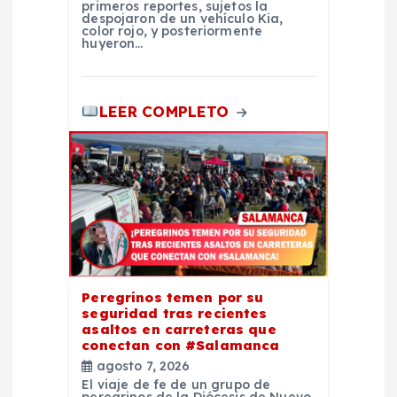
primeros reportes, sujetos la
a
despojaron de un vehículo Kia,
color rojo, y posteriormente
huyeron…
s
LEER COMPLETO
Peregrinos temen por su
seguridad tras recientes
asaltos en carreteras que
conectan con #Salamanca
agosto 7, 2026
El viaje de fe de un grupo de
peregrinos de la Diócesis de Nuevo