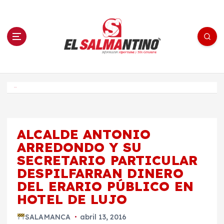
S
a
l
t
a
r
a
l
c
o
El Salmantino - medios/noticias/editorial
n
t
e
Inicio
n
i
d
o
ALCALDE ANTONIO
ARREDONDO Y SU
SECRETARIO PARTICULAR
DESPILFARRAN DINERO
DEL ERARIO PÚBLICO EN
HOTEL DE LUJO
SALAMANCA
abril 13, 2016