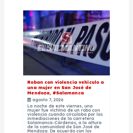
n
d
e
e
n
t
Roban con violencia vehículo a
una mujer en San José de
Mendoza, #Salamanca
r
agosto 7, 2026
La noche de este viernes, una
a
mujer fue víctima de un robo con
violencia cuando circulaba por las
inmediaciones de la carretera
Salamanca-Cárdenas, a la altura
d
de la comunidad de San José de
Mendoza. De acuerdo con los