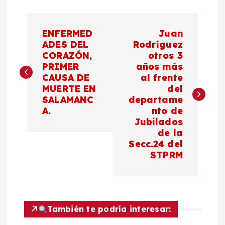
N
ENFERMED
Juan
a
ADES DEL
Rodríguez
CORAZÓN,
otros 3
PRIMER
años más
v
CAUSA DE
al frente
MUERTE EN
del
e
SALAMANC
departame
A.
nto de
g
Jubilados
de la
a
Secc.24 del
STPRM
c
i
También te podría interesar:
ó