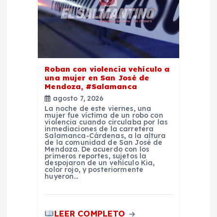
n
t
r
Roban con violencia vehículo a
a
una mujer en San José de
Mendoza, #Salamanca
d
agosto 7, 2026
La noche de este viernes, una
mujer fue víctima de un robo con
a
violencia cuando circulaba por las
inmediaciones de la carretera
Salamanca-Cárdenas, a la altura
de la comunidad de San José de
s
Mendoza. De acuerdo con los
primeros reportes, sujetos la
despojaron de un vehículo Kia,
color rojo, y posteriormente
huyeron…
LEER COMPLETO