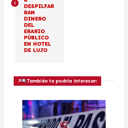
g
DESPILFAR
RAN
a
DINERO
DEL
c
ERARIO
PÚBLICO
EN HOTEL
i
DE LUJO
ó
n
También te podría interesar:
d
e
e