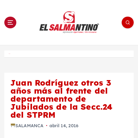
S
a
l
t
a
r
a
l
c
o
El Salmantino - medios/noticias/editorial
n
t
e
Inicio
n
i
d
o
Juan Rodríguez otros 3
años más al frente del
departamento de
Jubilados de la Secc.24
del STPRM
SALAMANCA
abril 14, 2016