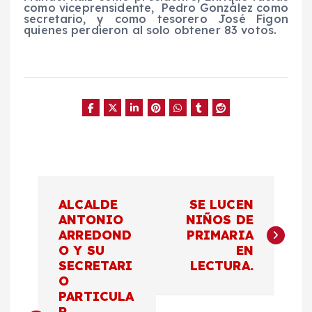
como viceprensidente, Pedro González como
secretario, y como tesorero José Figon
quienes perdieron al solo obtener 83 votos.
N
ALCALDE
SE LUCEN
a
ANTONIO
NIÑOS DE
ARREDOND
PRIMARIA
O Y SU
EN
v
SECRETARI
LECTURA.
O
e
PARTICULA
R