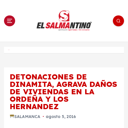
S
a
l
t
a
r
a
l
c
o
El Salmantino - medios/noticias/editorial
n
t
e
Inicio
n
i
d
o
DETONACIONES DE
DINAMITA, AGRAVA DAÑOS
DE VIVIENDAS EN LA
ORDEÑA Y LOS
HERNANDEZ
SALAMANCA
agosto 5, 2016