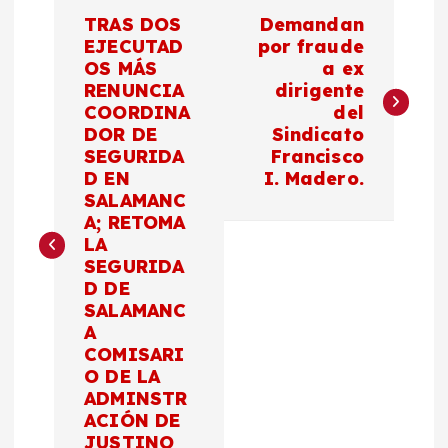
N
TRAS DOS
Demandan
a
EJECUTAD
por fraude
OS MÁS
a ex
RENUNCIA
dirigente
v
COORDINA
del
DOR DE
Sindicato
e
SEGURIDA
Francisco
D EN
I. Madero.
g
SALAMANC
A; RETOMA
a
LA
SEGURIDA
c
D DE
SALAMANC
A
i
COMISARI
O DE LA
ó
ADMINSTR
ACIÓN DE
JUSTINO