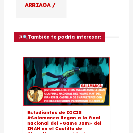
n
ARRIAGA /
d
e
También te podría interesar:
e
n
t
r
a
d
Estudiantes de DICIS
#Salamanca llegan a la final
nacional del «Game Jam» del
a
INAH en el Castillo de