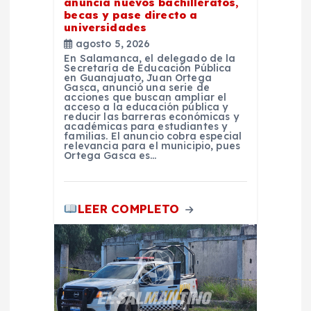
anuncia nuevos bachilleratos,
e
becas y pase directo a
universidades
n
agosto 5, 2026
En Salamanca, el delegado de la
Secretaría de Educación Pública
t
en Guanajuato, Juan Ortega
Gasca, anunció una serie de
acciones que buscan ampliar el
r
acceso a la educación pública y
reducir las barreras económicas y
académicas para estudiantes y
familias. El anuncio cobra especial
a
relevancia para el municipio, pues
Ortega Gasca es…
d
LEER COMPLETO
a
s