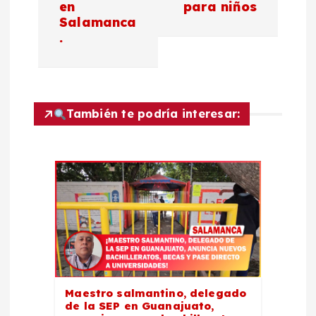
en
para niños
e
Salamanca
.
g
a
c
También te podría interesar:
i
ó
n
d
e
Maestro salmantino, delegado
de la SEP en Guanajuato,