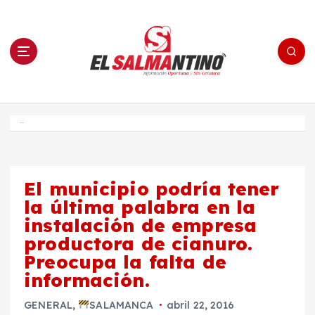
S
a
l
t
a
r
a
l
c
o
El Salmantino - medios/noticias/editorial
n
t
e
Inicio
n
i
d
o
El municipio podría tener
la última palabra en la
instalación de empresa
productora de cianuro.
Preocupa la falta de
información.
GENERAL
,
SALAMANCA
abril 22, 2016