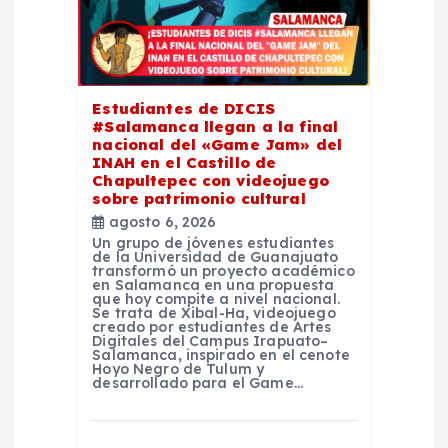
n
t
r
Estudiantes de DICIS
#Salamanca llegan a la final
nacional del «Game Jam» del
a
INAH en el Castillo de
Chapultepec con videojuego
d
sobre patrimonio cultural
agosto 6, 2026
Un grupo de jóvenes estudiantes
a
de la Universidad de Guanajuato
transformó un proyecto académico
en Salamanca en una propuesta
s
que hoy compite a nivel nacional.
Se trata de Xibal-Ha, videojuego
creado por estudiantes de Artes
Digitales del Campus Irapuato–
Salamanca, inspirado en el cenote
Hoyo Negro de Tulum y
desarrollado para el Game…