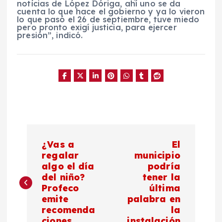
noticias de López Dóriga, ahí uno se da
cuenta lo que hace el gobierno y ya lo vieron
lo que pasó el 26 de septiembre, tuve miedo
pero pronto exigí justicia, para ejercer
presión”, indicó.
N
¿Vas a
El
a
regalar
municipio
algo el día
podría
del niño?
tener la
v
Profeco
última
emite
palabra en
e
recomenda
la
ciones.
instalación