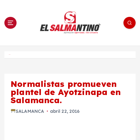
S
a
l
t
a
r
a
l
c
o
El Salmantino - medios/noticias/editorial
n
t
e
Inicio
n
i
d
o
Normalistas promueven
plantel de Ayotzinapa en
Salamanca.
SALAMANCA
abril 22, 2016