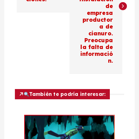
g
de
empresa
a
productor
a de
c
cianuro.
Preocupa
la falta de
i
informació
n.
ó
n
d
También te podría interesar:
e
e