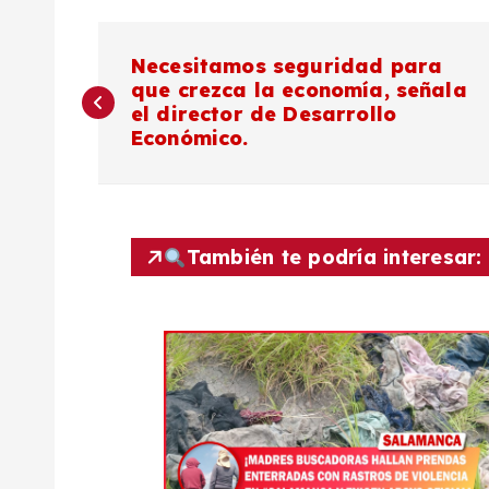
N
Necesitamos seguridad para
que crezca la economía, señala
a
el director de Desarrollo
Económico.
v
e
También te podría interesar:
g
a
c
i