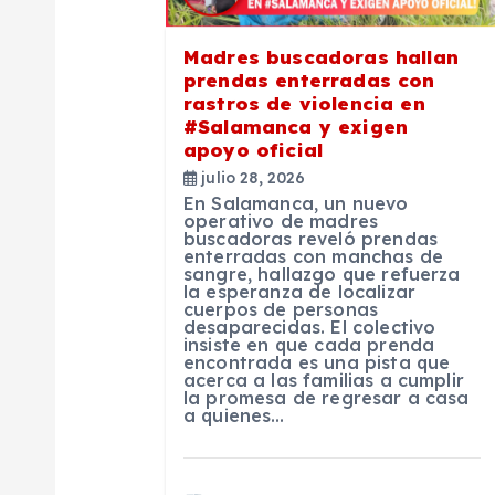
ó
Madres buscadoras hallan
prendas enterradas con
n
rastros de violencia en
#Salamanca y exigen
apoyo oficial
d
julio 28, 2026
En Salamanca, un nuevo
e
operativo de madres
buscadoras reveló prendas
enterradas con manchas de
sangre, hallazgo que refuerza
e
la esperanza de localizar
cuerpos de personas
desaparecidas. El colectivo
n
insiste en que cada prenda
encontrada es una pista que
acerca a las familias a cumplir
la promesa de regresar a casa
t
a quienes…
r