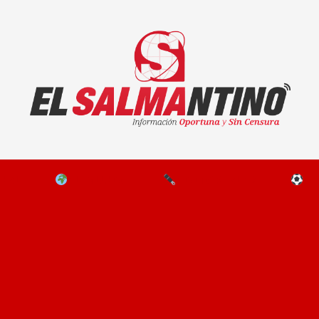
El Salmantino - medios/noticias/editorial
NAL
EL MUNDO
EDITORIALES
D