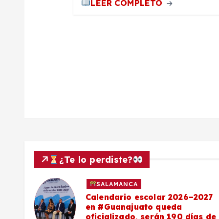
LEER COMPLETO
a
d
a
s
¿Te lo perdiste?
SALAMANCA
Calendario escolar 2026–2027
al
en #Guanajuato queda
el
oficializado, serán 190 días de