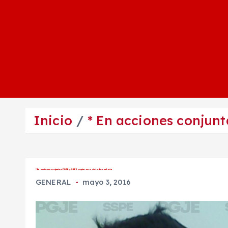
Inicio
* En acciones conjun
* En acciones conjuntas PGJE y SSPE capturan a violador en León
GENERAL
mayo 3, 2016